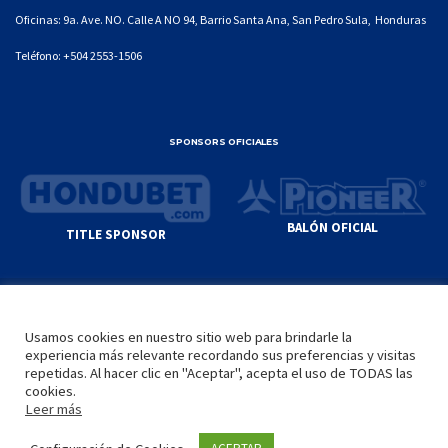
Oficinas: 9a. Ave. NO. Calle A NO 94, Barrio Santa Ana, San Pedro Sula, Honduras
Teléfono:
+504 2553-1506
SPONSORS OFICIALES
BALÓN OFICIAL
TITLE SPONSOR
© GENIUS SPORTS GROUP. ALL CONTENT
RESPONSIBILITY OF SITE ADMINISTRATOR.
Usamos cookies en nuestro sitio web para brindarle la
YOUTUBE TERMS OF SERVICE
|
GOOGLE
experiencia más relevante recordando sus preferencias y visitas
PRIVACY POLICY
|
POLÍTICA DE PRIVACIDAD
repetidas. Al hacer clic en "Aceptar", acepta el uso de TODAS las
cookies.
Leer más
INICIO
LA LIGA
VIDEOS
MEDIA
CONTACTO