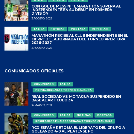
CON GOL DE MESSINITI, MARATHÓN SUPERA AL
INDEPENDIENTE EN SU DEBUT EN PRIMERA
DIVISIÓN
3 AGOSTO, 2026
LA LIGA
NOTICIAS
PORTADA
REPECHAJE
MARATHÓN RECIBE AL CLUB INDEPENDIENTE EN EL
CIERRE DE LA JORNADA 1 DEL TORNEO APERTURA
2026-2027
3 AGOSTO, 2026
COMUNICADOS OFICIALES
COMUNICADO
LA LIGA
PREVIA JORNADA 8 TORNEO CLAUSURA
REAL SOCIEDAD VS. MOTAGUA SUSPENDIDO EN
BASE AL ARTÍCULO 34
16 MARZO, 2021
COMUNICADO
LA LIGA
NOTICIAS
PORTADA
RESULTADOS FINALES JORNADA 7 TORNEO CLAUSURA
RCD ESPAÑA RETOMA EL LIDERATO DEL GRUPO A
GOLEANDO 4-0 AL PLATENSE FC