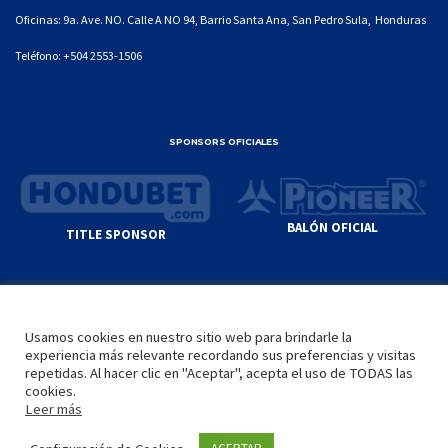
Oficinas: 9a. Ave. NO. Calle A NO 94, Barrio Santa Ana, San Pedro Sula, Honduras
Teléfono:
+504 2553-1506
SPONSORS OFICIALES
BALÓN OFICIAL
TITLE SPONSOR
© GENIUS SPORTS GROUP. ALL CONTENT
RESPONSIBILITY OF SITE ADMINISTRATOR.
Usamos cookies en nuestro sitio web para brindarle la
YOUTUBE TERMS OF SERVICE
|
GOOGLE
experiencia más relevante recordando sus preferencias y visitas
PRIVACY POLICY
|
POLÍTICA DE PRIVACIDAD
repetidas. Al hacer clic en "Aceptar", acepta el uso de TODAS las
cookies.
Leer más
INICIO
LA LIGA
VIDEOS
MEDIA
CONTACTO