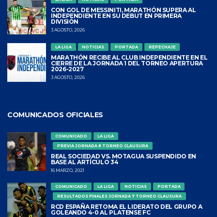
CON GOL DE MESSINITI, MARATHÓN SUPERA AL
INDEPENDIENTE EN SU DEBUT EN PRIMERA
DIVISIÓN
3 AGOSTO, 2026
LA LIGA
NOTICIAS
PORTADA
REPECHAJE
MARATHÓN RECIBE AL CLUB INDEPENDIENTE EN EL
CIERRE DE LA JORNADA 1 DEL TORNEO APERTURA
2026-2027
3 AGOSTO, 2026
COMUNICADOS OFICIALES
COMUNICADO
LA LIGA
PREVIA JORNADA 8 TORNEO CLAUSURA
REAL SOCIEDAD VS. MOTAGUA SUSPENDIDO EN
BASE AL ARTÍCULO 34
16 MARZO, 2021
COMUNICADO
LA LIGA
NOTICIAS
PORTADA
RESULTADOS FINALES JORNADA 7 TORNEO CLAUSURA
RCD ESPAÑA RETOMA EL LIDERATO DEL GRUPO A
GOLEANDO 4-0 AL PLATENSE FC