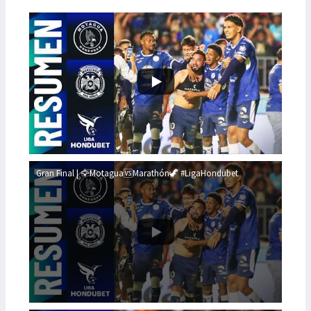
Gran Final | 🦅Motagua🆚Marathón🦖 #LigaHondubet