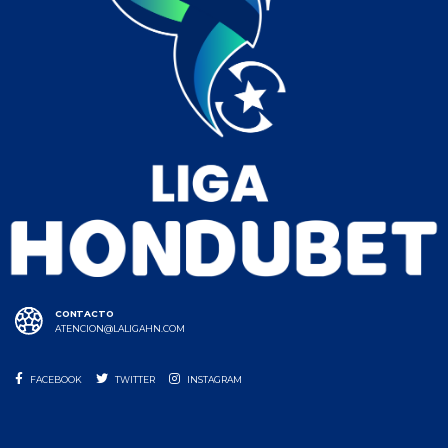
CONTACTO
ATENCION@LALIGAHN.COM
FACEBOOK
TWITTER
INSTAGRAM