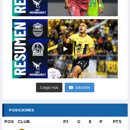
Cargar más
Subscribir
POSICIONES
POS
CLUB
PJ
G
E
P
PTS