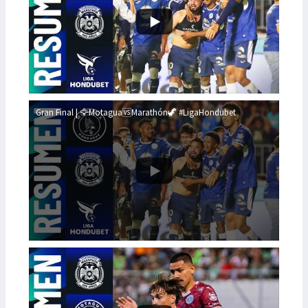
Gran Final | 🦅Motagua🆚Marathón🦖 #LigaHondubet