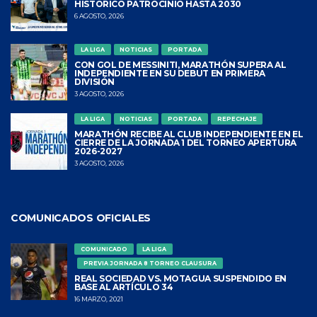
HISTÓRICO PATROCINIO HASTA 2030
6 AGOSTO, 2026
LA LIGA
NOTICIAS
PORTADA
CON GOL DE MESSINITI, MARATHÓN SUPERA AL
INDEPENDIENTE EN SU DEBUT EN PRIMERA
DIVISIÓN
3 AGOSTO, 2026
LA LIGA
NOTICIAS
PORTADA
REPECHAJE
MARATHÓN RECIBE AL CLUB INDEPENDIENTE EN EL
CIERRE DE LA JORNADA 1 DEL TORNEO APERTURA
2026-2027
3 AGOSTO, 2026
COMUNICADOS OFICIALES
COMUNICADO
LA LIGA
PREVIA JORNADA 8 TORNEO CLAUSURA
REAL SOCIEDAD VS. MOTAGUA SUSPENDIDO EN
BASE AL ARTÍCULO 34
16 MARZO, 2021