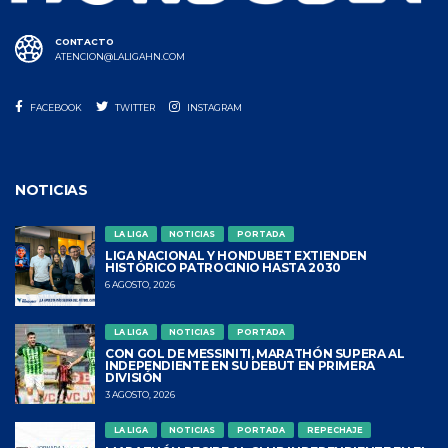
CONTACTO
ATENCION@LALIGAHN.COM
FACEBOOK
TWITTER
INSTAGRAM
NOTICIAS
LA LIGA
NOTICIAS
PORTADA
LIGA NACIONAL Y HONDUBET EXTIENDEN
HISTÓRICO PATROCINIO HASTA 2030
6 AGOSTO, 2026
LA LIGA
NOTICIAS
PORTADA
CON GOL DE MESSINITI, MARATHÓN SUPERA AL
INDEPENDIENTE EN SU DEBUT EN PRIMERA
DIVISIÓN
3 AGOSTO, 2026
LA LIGA
NOTICIAS
PORTADA
REPECHAJE