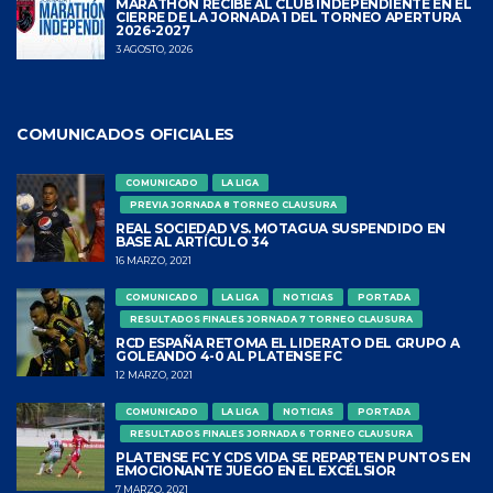
MARATHÓN RECIBE AL CLUB INDEPENDIENTE EN EL
CIERRE DE LA JORNADA 1 DEL TORNEO APERTURA
2026-2027
3 AGOSTO, 2026
COMUNICADOS OFICIALES
COMUNICADO
LA LIGA
PREVIA JORNADA 8 TORNEO CLAUSURA
REAL SOCIEDAD VS. MOTAGUA SUSPENDIDO EN
BASE AL ARTÍCULO 34
16 MARZO, 2021
COMUNICADO
LA LIGA
NOTICIAS
PORTADA
RESULTADOS FINALES JORNADA 7 TORNEO CLAUSURA
RCD ESPAÑA RETOMA EL LIDERATO DEL GRUPO A
GOLEANDO 4-0 AL PLATENSE FC
12 MARZO, 2021
COMUNICADO
LA LIGA
NOTICIAS
PORTADA
RESULTADOS FINALES JORNADA 6 TORNEO CLAUSURA
PLATENSE FC Y CDS VIDA SE REPARTEN PUNTOS EN
EMOCIONANTE JUEGO EN EL EXCÉLSIOR
7 MARZO, 2021