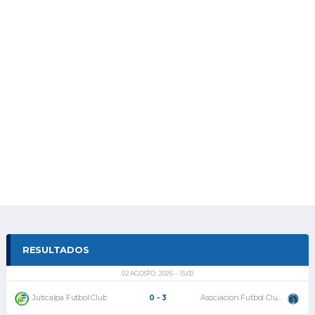
RESULTADOS
02 AGOSTO, 2026
15:00
Juticalpa Futbol Club
Asociacion Futbol Club Motagua
0
-
3