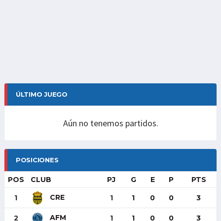
ÚLTIMO JUEGO
Aún no tenemos partidos.
POSICIONES
POS
CLUB
PJ
G
E
P
PTS
CRE
1
1
1
0
0
3
AFM
2
1
1
0
0
3