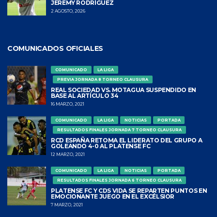
JEREMY RODRÍGUEZ
2 AGOSTO, 2026
COMUNICADOS OFICIALES
COMUNICADO
LA LIGA
PREVIA JORNADA 8 TORNEO CLAUSURA
REAL SOCIEDAD VS. MOTAGUA SUSPENDIDO EN
BASE AL ARTÍCULO 34
16 MARZO, 2021
COMUNICADO
LA LIGA
NOTICIAS
PORTADA
RESULTADOS FINALES JORNADA 7 TORNEO CLAUSURA
RCD ESPAÑA RETOMA EL LIDERATO DEL GRUPO A
GOLEANDO 4-0 AL PLATENSE FC
12 MARZO, 2021
COMUNICADO
LA LIGA
NOTICIAS
PORTADA
RESULTADOS FINALES JORNADA 6 TORNEO CLAUSURA
PLATENSE FC Y CDS VIDA SE REPARTEN PUNTOS EN
EMOCIONANTE JUEGO EN EL EXCÉLSIOR
7 MARZO, 2021