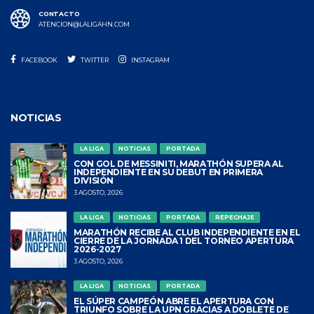
CONTACTO
ATENCION@LALIGAHN.COM
FACEBOOK
TWITTER
INSTAGRAM
NOTICIAS
LA LIGA
NOTICIAS
PORTADA
CON GOL DE MESSINITI, MARATHÓN SUPERA AL
INDEPENDIENTE EN SU DEBUT EN PRIMERA
DIVISIÓN
3 AGOSTO, 2026
LA LIGA
NOTICIAS
PORTADA
REPECHAJE
MARATHÓN RECIBE AL CLUB INDEPENDIENTE EN EL
CIERRE DE LA JORNADA 1 DEL TORNEO APERTURA
2026-2027
3 AGOSTO, 2026
LA LIGA
NOTICIAS
PORTADA
EL SÚPER CAMPEÓN ABRE EL APERTURA CON
TRIUNFO SOBRE LA UPN GRACIAS A DOBLETE DE