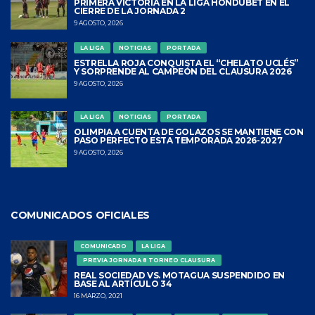
PRIMERA VICTORIA EN LA LIGA HONDUBET EN EL
CIERRE DE LA JORNADA 2
9 AGOSTO, 2026
LA LIGA
NOTICIAS
PORTADA
ESTRELLA ROJA CONQUISTA EL “CHELATO UCLÉS”
Y SORPRENDE AL CAMPEÓN DEL CLAUSURA 2026
9 AGOSTO, 2026
LA LIGA
NOTICIAS
PORTADA
OLIMPIA A CUENTA DE GOLAZOS SE MANTIENE CON
PASO PERFECTO ESTA TEMPORADA 2026-2027
9 AGOSTO, 2026
COMUNICADOS OFICIALES
COMUNICADO
LA LIGA
PREVIA JORNADA 8 TORNEO CLAUSURA
REAL SOCIEDAD VS. MOTAGUA SUSPENDIDO EN
BASE AL ARTÍCULO 34
16 MARZO, 2021