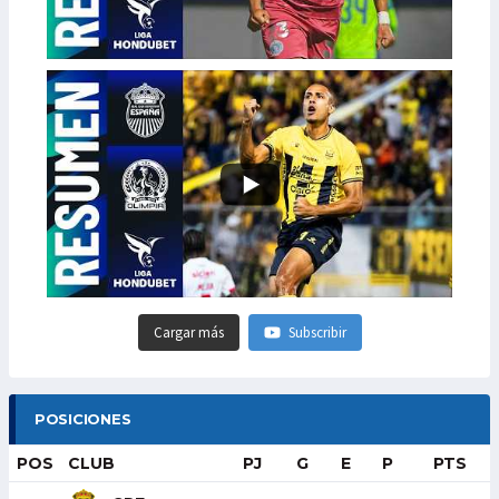
Cargar más
Subscribir
POSICIONES
POS
CLUB
PJ
G
E
P
PTS