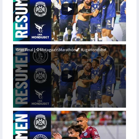
Gran Final | 🦅Motagua🆚Marathón🦖 #LigaHondubet