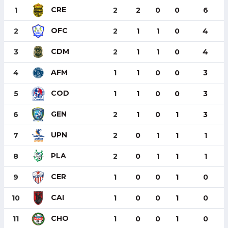
CRE
1
2
2
0
0
6
OFC
2
2
1
1
0
4
CDM
3
2
1
1
0
4
AFM
4
1
1
0
0
3
COD
5
1
1
0
0
3
GEN
6
2
1
0
1
3
UPN
7
2
0
1
1
1
PLA
8
2
0
1
1
1
CER
9
1
0
0
1
0
CAI
10
1
0
0
1
0
CHO
11
1
0
0
1
0