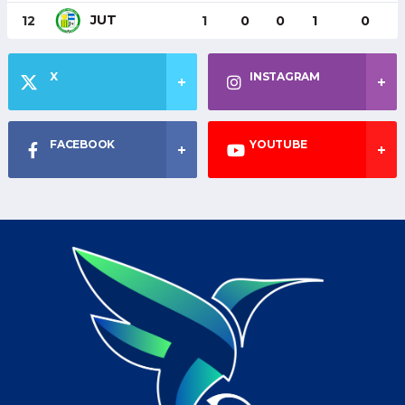
JUT
12
1
0
0
1
0
X
INSTAGRAM
FACEBOOK
YOUTUBE