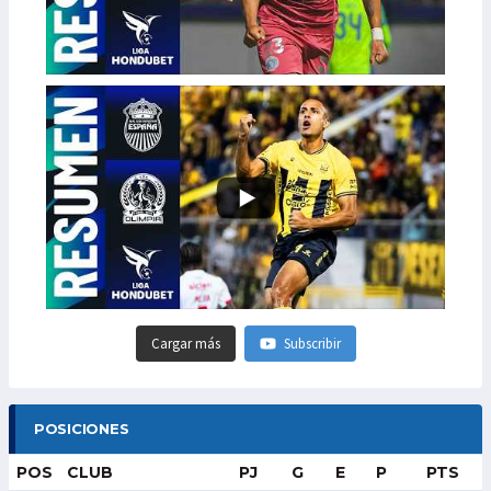
Cargar más
Subscribir
POSICIONES
POS
CLUB
PJ
G
E
P
PTS