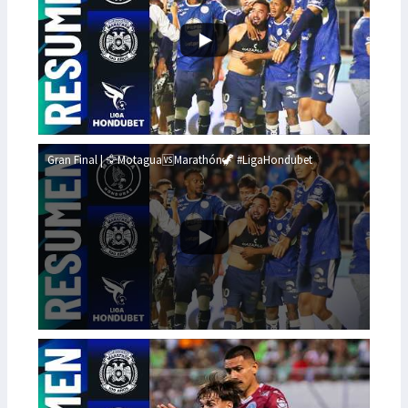
Gran Final | 🦅Motagua🆚Marathón🦖 #LigaHondubet