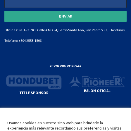
Oficinas: 9a. Ave. NO. Calle A NO 94, Barrio Santa Ana, San Pedro Sula, Honduras
Teléfono:
+504 2553-1506
SPONSORS OFICIALES
BALÓN OFICIAL
TITLE SPONSOR
© GENIUS SPORTS GROUP. ALL CONTENT
RESPONSIBILITY OF SITE ADMINISTRATOR.
Usamos cookies en nuestro sitio web para brindarle la
YOUTUBE TERMS OF SERVICE
|
GOOGLE
experiencia más relevante recordando sus preferencias y visitas