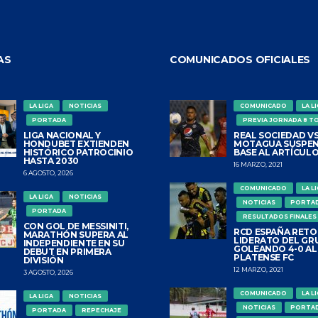
AS
COMUNICADOS OFICIALES
LA LIGA
NOTICIAS
COMUNICADO
LA L
PORTADA
PREVIA JORNADA 8 T
LIGA NACIONAL Y
REAL SOCIEDAD VS
HONDUBET EXTIENDEN
MOTAGUA SUSPEN
HISTÓRICO PATROCINIO
BASE AL ARTÍCULO
HASTA 2030
16 MARZO, 2021
6 AGOSTO, 2026
COMUNICADO
LA L
LA LIGA
NOTICIAS
NOTICIAS
PORTA
PORTADA
RESULTADOS FINALES
CON GOL DE MESSINITI,
RCD ESPAÑA RETO
MARATHÓN SUPERA AL
LIDERATO DEL GR
INDEPENDIENTE EN SU
GOLEANDO 4-0 AL
DEBUT EN PRIMERA
PLATENSE FC
DIVISIÓN
12 MARZO, 2021
3 AGOSTO, 2026
COMUNICADO
LA L
LA LIGA
NOTICIAS
NOTICIAS
PORTA
PORTADA
REPECHAJE