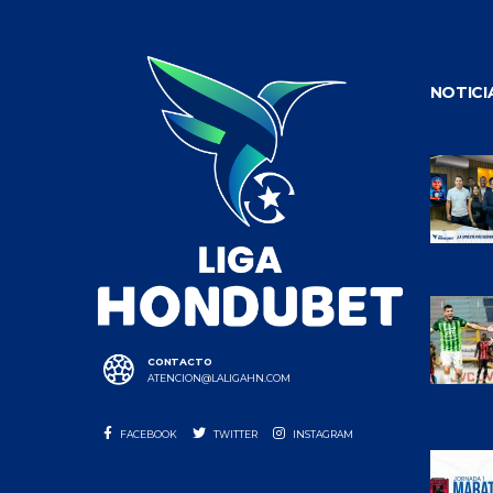
NOTICI
CONTACTO
ATENCION@LALIGAHN.COM
FACEBOOK
TWITTER
INSTAGRAM