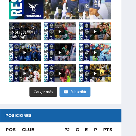
Gran Final | 🦅
Motagua🆚Mar
athón🦖
#LigaHondubet
Cargar más
Subscribir
POSICIONES
POS
CLUB
PJ
G
E
P
PTS