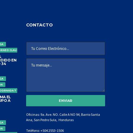
CONTACTO
IGA
ORNEO CLAUSURA
.
DIDO EN
 34
IGA
DA
 JORNADA 7 TORNEO CLAUSURA
MA EL
UPO A
Oficinas: 9a. Ave. NO. Calle A NO 94, Barrio Santa
Ana, San Pedro Sula, Honduras
IGA
DA
Teléfono:
+504 2553-1506