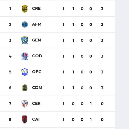
CRE
1
1
1
0
0
3
AFM
2
1
1
0
0
3
GEN
3
1
1
0
0
3
COD
4
1
1
0
0
3
OFC
5
1
1
0
0
3
CDM
6
1
1
0
0
3
CER
7
1
0
0
1
0
CAI
8
1
0
0
1
0