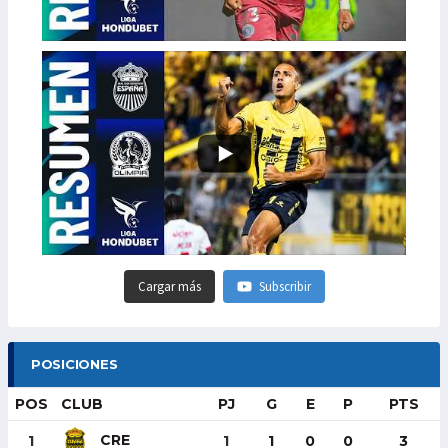
Cargar más
Subscribir
POSICIONES
POS
CLUB
PJ
G
E
P
PTS
CRE
1
1
1
0
0
3