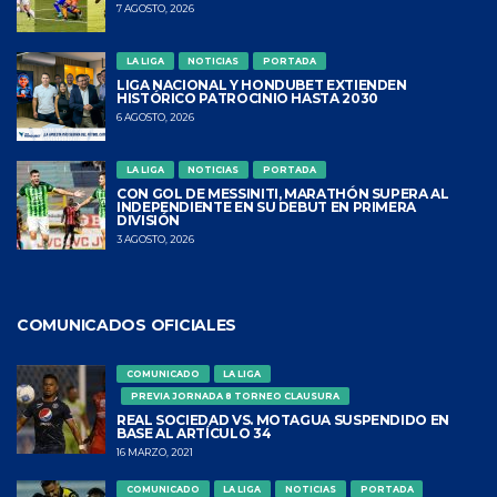
7 AGOSTO, 2026
LA LIGA
NOTICIAS
PORTADA
LIGA NACIONAL Y HONDUBET EXTIENDEN
HISTÓRICO PATROCINIO HASTA 2030
6 AGOSTO, 2026
LA LIGA
NOTICIAS
PORTADA
CON GOL DE MESSINITI, MARATHÓN SUPERA AL
INDEPENDIENTE EN SU DEBUT EN PRIMERA
DIVISIÓN
3 AGOSTO, 2026
COMUNICADOS OFICIALES
COMUNICADO
LA LIGA
PREVIA JORNADA 8 TORNEO CLAUSURA
REAL SOCIEDAD VS. MOTAGUA SUSPENDIDO EN
BASE AL ARTÍCULO 34
16 MARZO, 2021
COMUNICADO
LA LIGA
NOTICIAS
PORTADA