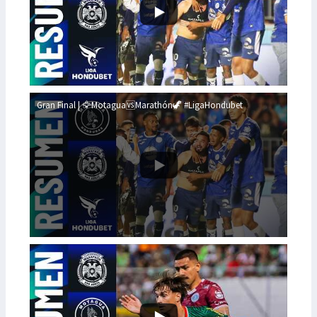
Gran Final | 🦅Motagua🆚Marathón🦖 #LigaHondubet