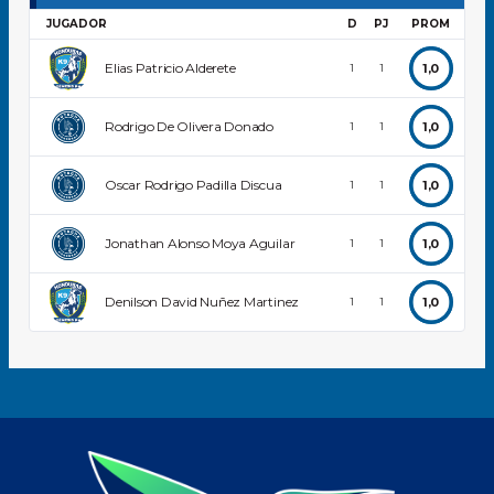
JUGADOR
D
PJ
PROM
Elias Patricio Alderete
1,0
1
1
Rodrigo De Olivera Donado
1,0
1
1
Oscar Rodrigo Padilla Discua
1,0
1
1
Jonathan Alonso Moya Aguilar
1,0
1
1
Denilson David Nuñez Martinez
1,0
1
1