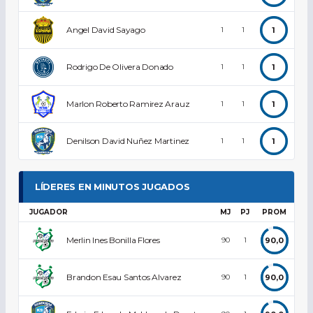
Angel David Sayago
1
1
1
Rodrigo De Olivera Donado
1
1
1
Marlon Roberto Ramirez Arauz
1
1
1
Denilson David Nuñez Martinez
1
1
1
LÍDERES EN MINUTOS JUGADOS
JUGADOR
MJ
PJ
PROM
Merlin Ines Bonilla Flores
90,0
90
1
Brandon Esau Santos Alvarez
90,0
90
1