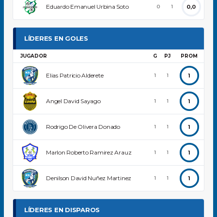
Eduardo Emanuel Urbina Soto
0,0
0
1
LÍDERES EN GOLES
JUGADOR
G
PJ
PROM
Elias Patricio Alderete
1
1
1
Angel David Sayago
1
1
1
Rodrigo De Olivera Donado
1
1
1
Marlon Roberto Ramirez Arauz
1
1
1
Denilson David Nuñez Martinez
1
1
1
LÍDERES EN DISPAROS