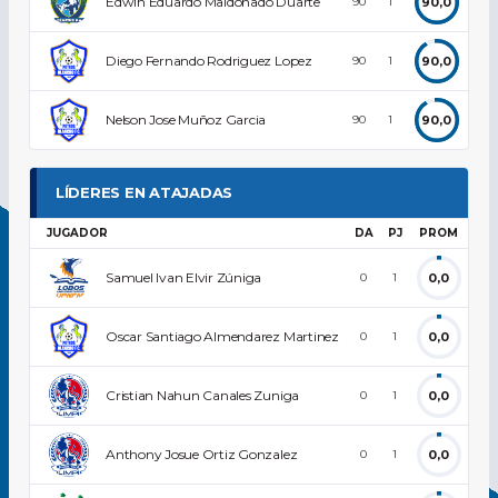
Edwin Eduardo Maldonado Duarte
90,0
90
1
Diego Fernando Rodriguez Lopez
90,0
90
1
Nelson Jose Muñoz Garcia
90,0
90
1
LÍDERES EN ATAJADAS
JUGADOR
DA
PJ
PROM
Samuel Ivan Elvir Zúniga
0,0
0
1
Oscar Santiago Almendarez Martinez
0,0
0
1
Cristian Nahun Canales Zuniga
0,0
0
1
Anthony Josue Ortiz Gonzalez
0,0
0
1