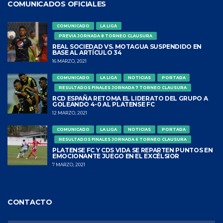
COMUNICADOS OFICIALES
COMUNICADO
LA LIGA
PREVIA JORNADA 8 TORNEO CLAUSURA
REAL SOCIEDAD VS. MOTAGUA SUSPENDIDO EN
BASE AL ARTÍCULO 34
16 MARZO, 2021
COMUNICADO
LA LIGA
NOTICIAS
PORTADA
RESULTADOS FINALES JORNADA 7 TORNEO CLAUSURA
RCD ESPAÑA RETOMA EL LIDERATO DEL GRUPO A
GOLEANDO 4-0 AL PLATENSE FC
12 MARZO, 2021
COMUNICADO
LA LIGA
NOTICIAS
PORTADA
RESULTADOS FINALES JORNADA 6 TORNEO CLAUSURA
PLATENSE FC Y CDS VIDA SE REPARTEN PUNTOS EN
EMOCIONANTE JUEGO EN EL EXCÉLSIOR
7 MARZO, 2021
CONTACTO