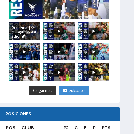
Gran Final | 🦅
Motagua🆚Mar
athón🦖
#LigaHondubet
Cargar más
Subscribir
POSICIONES
POS
CLUB
PJ
G
E
P
PTS