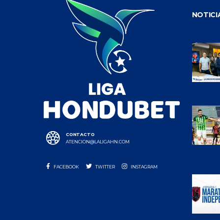
NOTICI
CONTACTO
ATENCION@LALIGAHN.COM
FACEBOOK
TWITTER
INSTAGRAM