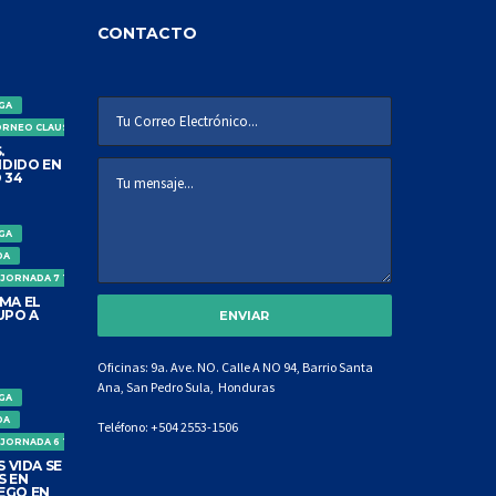
CONTACTO
IGA
ORNEO CLAUSURA
.
DIDO EN
 34
IGA
DA
 JORNADA 7 TORNEO CLAUSURA
MA EL
UPO A
Oficinas: 9a. Ave. NO. Calle A NO 94, Barrio Santa
Ana, San Pedro Sula, Honduras
IGA
DA
Teléfono:
+504 2553-1506
 JORNADA 6 TORNEO CLAUSURA
 VIDA SE
S EN
EGO EN