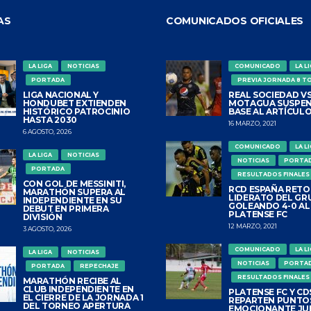
AS
COMUNICADOS OFICIALES
LA LIGA
NOTICIAS
COMUNICADO
LA L
PORTADA
PREVIA JORNADA 8 T
LIGA NACIONAL Y
REAL SOCIEDAD VS
HONDUBET EXTIENDEN
MOTAGUA SUSPEN
HISTÓRICO PATROCINIO
BASE AL ARTÍCULO
HASTA 2030
16 MARZO, 2021
6 AGOSTO, 2026
COMUNICADO
LA L
LA LIGA
NOTICIAS
NOTICIAS
PORTA
PORTADA
RESULTADOS FINALES
CON GOL DE MESSINITI,
RCD ESPAÑA RETO
MARATHÓN SUPERA AL
LIDERATO DEL GR
INDEPENDIENTE EN SU
GOLEANDO 4-0 AL
DEBUT EN PRIMERA
PLATENSE FC
DIVISIÓN
12 MARZO, 2021
3 AGOSTO, 2026
COMUNICADO
LA L
LA LIGA
NOTICIAS
NOTICIAS
PORTA
PORTADA
REPECHAJE
RESULTADOS FINALES
MARATHÓN RECIBE AL
CLUB INDEPENDIENTE EN
PLATENSE FC Y CDS
EL CIERRE DE LA JORNADA 1
REPARTEN PUNTO
DEL TORNEO APERTURA
EMOCIONANTE JU