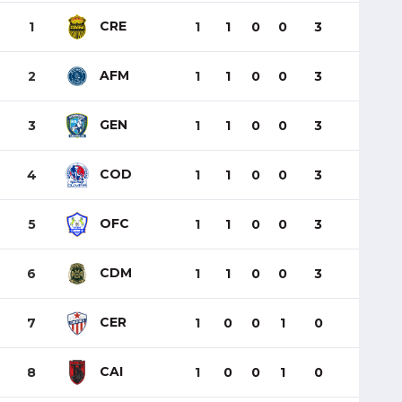
CRE
1
1
1
0
0
3
AFM
2
1
1
0
0
3
GEN
3
1
1
0
0
3
COD
4
1
1
0
0
3
OFC
5
1
1
0
0
3
CDM
6
1
1
0
0
3
CER
7
1
0
0
1
0
CAI
8
1
0
0
1
0