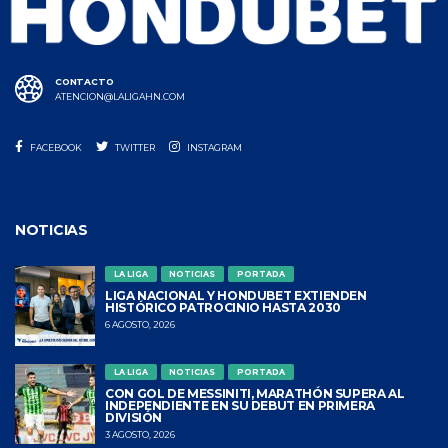
CONTACTO
ATENCION@LALIGAHN.COM
FACEBOOK
TWITTER
INSTAGRAM
NOTICIAS
LA LIGA
NOTICIAS
PORTADA
LIGA NACIONAL Y HONDUBET EXTIENDEN
HISTÓRICO PATROCINIO HASTA 2030
6 AGOSTO, 2026
LA LIGA
NOTICIAS
PORTADA
CON GOL DE MESSINITI, MARATHÓN SUPERA AL
INDEPENDIENTE EN SU DEBUT EN PRIMERA
DIVISIÓN
3 AGOSTO, 2026