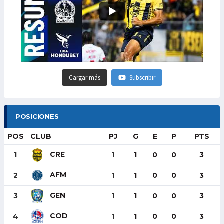
Cargar más
Subscribir
POSICIONES
POS
CLUB
PJ
G
E
P
PTS
CRE
1
1
1
0
0
3
AFM
2
1
1
0
0
3
GEN
3
1
1
0
0
3
COD
4
1
1
0
0
3