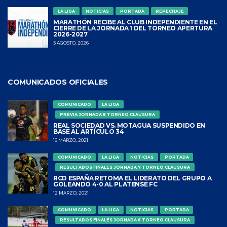
LA LIGA
NOTICIAS
PORTADA
REPECHAJE
MARATHÓN RECIBE AL CLUB INDEPENDIENTE EN EL
CIERRE DE LA JORNADA 1 DEL TORNEO APERTURA
2026-2027
3 AGOSTO, 2026
COMUNICADOS OFICIALES
COMUNICADO
LA LIGA
PREVIA JORNADA 8 TORNEO CLAUSURA
REAL SOCIEDAD VS. MOTAGUA SUSPENDIDO EN
BASE AL ARTÍCULO 34
16 MARZO, 2021
COMUNICADO
LA LIGA
NOTICIAS
PORTADA
RESULTADOS FINALES JORNADA 7 TORNEO CLAUSURA
RCD ESPAÑA RETOMA EL LIDERATO DEL GRUPO A
GOLEANDO 4-0 AL PLATENSE FC
12 MARZO, 2021
COMUNICADO
LA LIGA
NOTICIAS
PORTADA
RESULTADOS FINALES JORNADA 6 TORNEO CLAUSURA