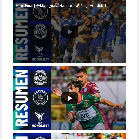
Gran Final | 🦅Motagua🆚Marathón🦖 #LigaHondubet