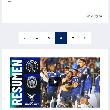
...
0
34
4
5
6
7