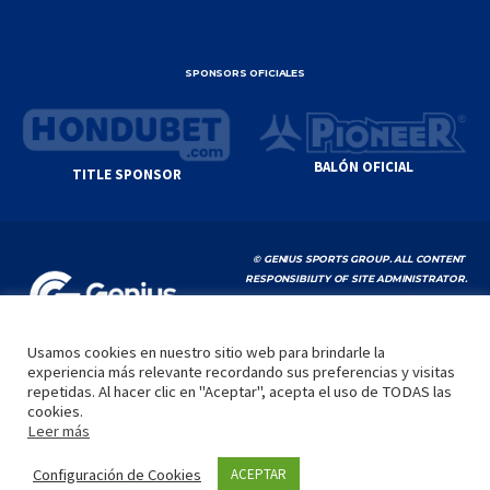
SPONSORS OFICIALES
BALÓN OFICIAL
TITLE SPONSOR
© GENIUS SPORTS GROUP. ALL CONTENT
RESPONSIBILITY OF SITE ADMINISTRATOR.
YOUTUBE TERMS OF SERVICE
|
GOOGLE
PRIVACY POLICY
|
POLÍTICA DE PRIVACIDAD
Usamos cookies en nuestro sitio web para brindarle la
experiencia más relevante recordando sus preferencias y visitas
INICIO
LA LIGA
VIDEOS
MEDIA
CONTACTO
repetidas. Al hacer clic en "Aceptar", acepta el uso de TODAS las
cookies.
by
Leer más
Configuración de Cookies
ACEPTAR