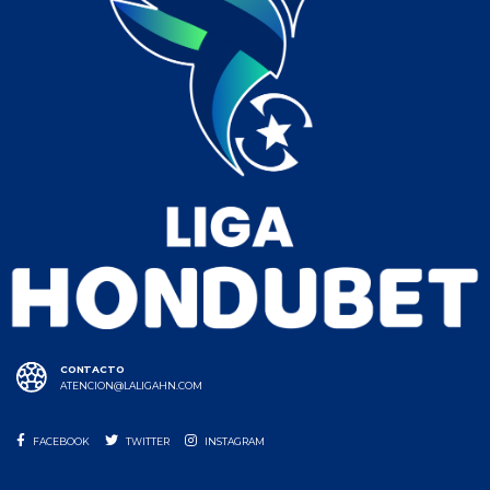
CONTACTO
ATENCION@LALIGAHN.COM
FACEBOOK
TWITTER
INSTAGRAM