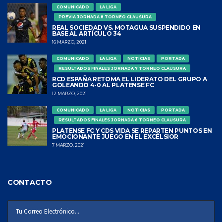
COMUNICADO
LA LIGA
PREVIA JORNADA 8 TORNEO CLAUSURA
REAL SOCIEDAD VS. MOTAGUA SUSPENDIDO EN
BASE AL ARTÍCULO 34
16 MARZO, 2021
COMUNICADO
LA LIGA
NOTICIAS
PORTADA
RESULTADOS FINALES JORNADA 7 TORNEO CLAUSURA
RCD ESPAÑA RETOMA EL LIDERATO DEL GRUPO A
GOLEANDO 4-0 AL PLATENSE FC
12 MARZO, 2021
COMUNICADO
LA LIGA
NOTICIAS
PORTADA
RESULTADOS FINALES JORNADA 6 TORNEO CLAUSURA
PLATENSE FC Y CDS VIDA SE REPARTEN PUNTOS EN
EMOCIONANTE JUEGO EN EL EXCÉLSIOR
7 MARZO, 2021
CONTACTO