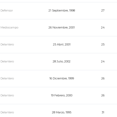
Defensor
21 Septiembre, 1998
27
Mediocampo
26 Noviembre, 2001
24
Delantero
25 Abril, 2001
25
Delantero
28 Julio, 2002
24
Delantero
16 Diciembre, 1999
26
Delantero
19 Febrero, 2000
26
Delantero
28 Marzo, 1995
31