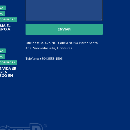
IGA
DA
 JORNADA 7 TORNEO CLAUSURA
MA EL
UPO A
Oficinas: 9a. Ave. NO. Calle A NO 94, Barrio Santa
Ana, San Pedro Sula, Honduras
IGA
DA
Teléfono:
+504 2553-1506
 JORNADA 6 TORNEO CLAUSURA
 VIDA SE
S EN
EGO EN