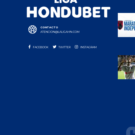
CONTACTO
ATENCION@LALIGAHN.COM
FACEBOOK
TWITTER
INSTAGRAM