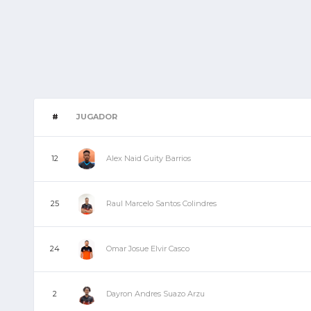
#
JUGADOR
Alex Naid Guity Barrios
12
Raul Marcelo Santos Colindres
25
Omar Josue Elvir Casco
24
Dayron Andres Suazo Arzu
2