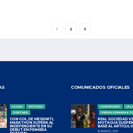
1
2
3
AS
COMUNICADOS OFICIALES
LA LIGA
NOTICIAS
COMUNICADO
LA L
PORTADA
PREVIA JORNADA 8 T
CON GOL DE MESSINITI,
REAL SOCIEDAD VS
MARATHÓN SUPERA AL
MOTAGUA SUSPEN
INDEPENDIENTE EN SU
BASE AL ARTÍCULO
DEBUT EN PRIMERA
16 MARZO, 2021