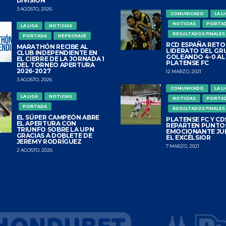
DIVISIÓN
3 AGOSTO, 2026
COMUNICADO
LA L
NOTICIAS
PORTA
LA LIGA
NOTICIAS
RESULTADOS FINALES
PORTADA
REPECHAJE
RCD ESPAÑA RETO
MARATHÓN RECIBE AL
LIDERATO DEL GR
CLUB INDEPENDIENTE EN
GOLEANDO 4-0 AL
EL CIERRE DE LA JORNADA 1
PLATENSE FC
DEL TORNEO APERTURA
2026-2027
12 MARZO, 2021
3 AGOSTO, 2026
COMUNICADO
LA L
LA LIGA
NOTICIAS
NOTICIAS
PORTA
PORTADA
RESULTADOS FINALES
EL SÚPER CAMPEÓN ABRE
PLATENSE FC Y CDS
EL APERTURA CON
REPARTEN PUNTO
TRIUNFO SOBRE LA UPN
EMOCIONANTE JU
GRACIAS A DOBLETE DE
EL EXCÉLSIOR
JEREMY RODRÍGUEZ
7 MARZO, 2021
2 AGOSTO, 2026