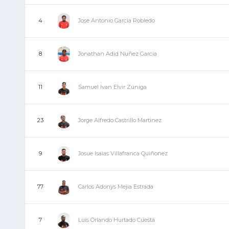
Jose Antonio Garcia Robledo
4
Jonathan Adid Nuñez Garcia
8
Samuel Ivan Elvir Zúniga
11
Jorge Alfredo Castrillo Martinez
23
Josue Isaias Villafranca Quiñonez
9
Carlos Adonys Mejia Estrada
77
Luis Orlando Hurtado Cuesta
7