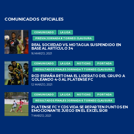
COMUNICADOS OFICIALES
COMUNICADO
LA LIGA
PREVIA JORNADA 8 TORNEO CLAUSURA
REAL SOCIEDAD VS. MOTAGUA SUSPENDIDO EN
BASE AL ARTÍCULO 34
16 MARZO, 2021
COMUNICADO
LA LIGA
NOTICIAS
PORTADA
RESULTADOS FINALES JORNADA 7 TORNEO CLAUSURA
RCD ESPAÑA RETOMA EL LIDERATO DEL GRUPO A
GOLEANDO 4-0 AL PLATENSE FC
12 MARZO, 2021
COMUNICADO
LA LIGA
NOTICIAS
PORTADA
RESULTADOS FINALES JORNADA 6 TORNEO CLAUSURA
PLATENSE FC Y CDS VIDA SE REPARTEN PUNTOS EN
EMOCIONANTE JUEGO EN EL EXCÉLSIOR
7 MARZO, 2021