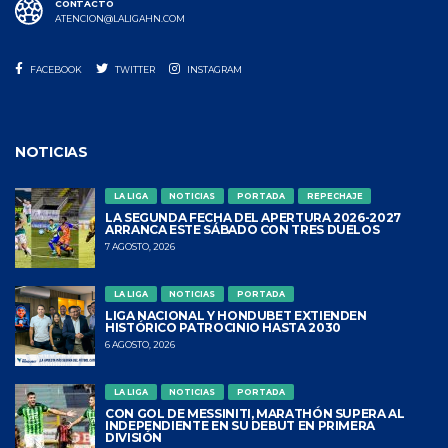
CONTACTO
ATENCION@LALIGAHN.COM
FACEBOOK
TWITTER
INSTAGRAM
NOTICIAS
LA LIGA
NOTICIAS
PORTADA
REPECHAJE
LA SEGUNDA FECHA DEL APERTURA 2026-2027
ARRANCA ESTE SÁBADO CON TRES DUELOS
7 AGOSTO, 2026
LA LIGA
NOTICIAS
PORTADA
LIGA NACIONAL Y HONDUBET EXTIENDEN
HISTÓRICO PATROCINIO HASTA 2030
6 AGOSTO, 2026
LA LIGA
NOTICIAS
PORTADA
CON GOL DE MESSINITI, MARATHÓN SUPERA AL
INDEPENDIENTE EN SU DEBUT EN PRIMERA
DIVISIÓN