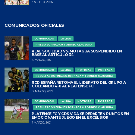
3 AGOSTO, 2026
COMUNICADOS OFICIALES
COMUNICADO
LA LIGA
PREVIA JORNADA 8 TORNEO CLAUSURA
REAL SOCIEDAD VS. MOTAGUA SUSPENDIDO EN
BASE AL ARTÍCULO 34
16 MARZO, 2021
COMUNICADO
LA LIGA
NOTICIAS
PORTADA
RESULTADOS FINALES JORNADA 7 TORNEO CLAUSURA
RCD ESPAÑA RETOMA EL LIDERATO DEL GRUPO A
GOLEANDO 4-0 AL PLATENSE FC
12 MARZO, 2021
COMUNICADO
LA LIGA
NOTICIAS
PORTADA
RESULTADOS FINALES JORNADA 6 TORNEO CLAUSURA
PLATENSE FC Y CDS VIDA SE REPARTEN PUNTOS EN
EMOCIONANTE JUEGO EN EL EXCÉLSIOR
7 MARZO, 2021