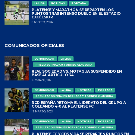
LA LIGA
NOTICIAS
PORTADA
PLATENSE Y MARATHÓN SE REPARTEN LOS
PUNTOS TRAS INTENSO DUELO EN EL ESTADIO
EXCÉLSIOR
8 AGOSTO, 2026
COMUNICADOS OFICIALES
COMUNICADO
LA LIGA
PREVIA JORNADA 8 TORNEO CLAUSURA
REAL SOCIEDAD VS. MOTAGUA SUSPENDIDO EN
BASE AL ARTÍCULO 34
16 MARZO, 2021
COMUNICADO
LA LIGA
NOTICIAS
PORTADA
RESULTADOS FINALES JORNADA 7 TORNEO CLAUSURA
RCD ESPAÑA RETOMA EL LIDERATO DEL GRUPO A
GOLEANDO 4-0 AL PLATENSE FC
12 MARZO, 2021
COMUNICADO
LA LIGA
NOTICIAS
PORTADA
RESULTADOS FINALES JORNADA 6 TORNEO CLAUSURA
PLATENSE FC Y CDS VIDA SE REPARTEN PUNTOS EN