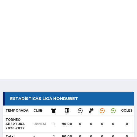
ESTADÍSTICAS LIGA HONDUBET
TEMPORADA
CLUB
GOLES
TORNEO
APERTURA
UPNFM
1
90.00
0
0
0
0
0
2026-2027
Total
-
1
90.00
0
0
0
0
0