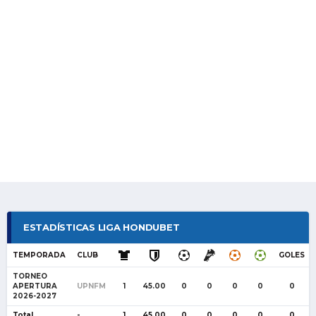
ESTADÍSTICAS LIGA HONDUBET
TEMPORADA
CLUB
GOLES
TORNEO
APERTURA
UPNFM
1
45.00
0
0
0
0
0
2026-2027
Total
-
1
45.00
0
0
0
0
0