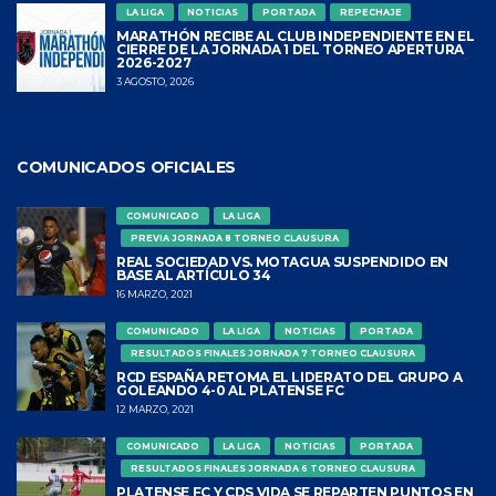
LA LIGA
NOTICIAS
PORTADA
REPECHAJE
MARATHÓN RECIBE AL CLUB INDEPENDIENTE EN EL
CIERRE DE LA JORNADA 1 DEL TORNEO APERTURA
2026-2027
3 AGOSTO, 2026
COMUNICADOS OFICIALES
COMUNICADO
LA LIGA
PREVIA JORNADA 8 TORNEO CLAUSURA
REAL SOCIEDAD VS. MOTAGUA SUSPENDIDO EN
BASE AL ARTÍCULO 34
16 MARZO, 2021
COMUNICADO
LA LIGA
NOTICIAS
PORTADA
RESULTADOS FINALES JORNADA 7 TORNEO CLAUSURA
RCD ESPAÑA RETOMA EL LIDERATO DEL GRUPO A
GOLEANDO 4-0 AL PLATENSE FC
12 MARZO, 2021
COMUNICADO
LA LIGA
NOTICIAS
PORTADA
RESULTADOS FINALES JORNADA 6 TORNEO CLAUSURA
PLATENSE FC Y CDS VIDA SE REPARTEN PUNTOS EN