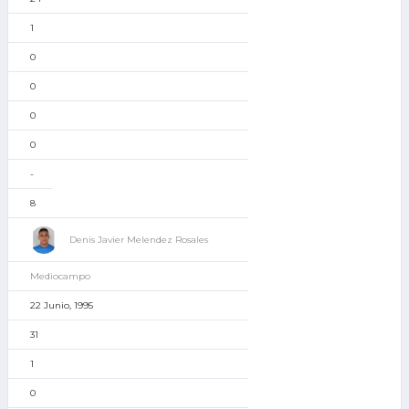
1
0
0
0
0
-
8
Denis Javier Melendez Rosales
Mediocampo
22 Junio, 1995
31
1
0