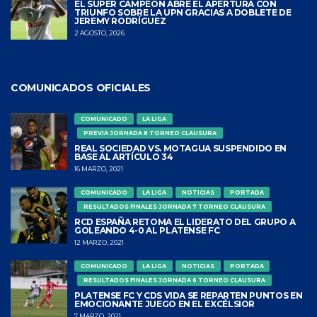
EL SÚPER CAMPEÓN ABRE EL APERTURA CON
TRIUNFO SOBRE LA UPN GRACIAS A DOBLETE DE
JEREMY RODRÍGUEZ
2 AGOSTO, 2026
COMUNICADOS OFICIALES
COMUNICADO
LA LIGA
PREVIA JORNADA 8 TORNEO CLAUSURA
REAL SOCIEDAD VS. MOTAGUA SUSPENDIDO EN
BASE AL ARTÍCULO 34
16 MARZO, 2021
COMUNICADO
LA LIGA
NOTICIAS
PORTADA
RESULTADOS FINALES JORNADA 7 TORNEO CLAUSURA
RCD ESPAÑA RETOMA EL LIDERATO DEL GRUPO A
GOLEANDO 4-0 AL PLATENSE FC
12 MARZO, 2021
COMUNICADO
LA LIGA
NOTICIAS
PORTADA
RESULTADOS FINALES JORNADA 6 TORNEO CLAUSURA
PLATENSE FC Y CDS VIDA SE REPARTEN PUNTOS EN
EMOCIONANTE JUEGO EN EL EXCÉLSIOR
7 MARZO, 2021