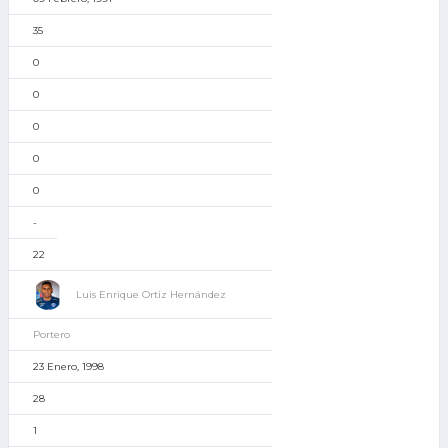
35
0
0
0
0
0
-
22
Luis Enrique Ortiz Hernández
Portero
23 Enero, 1998
28
1