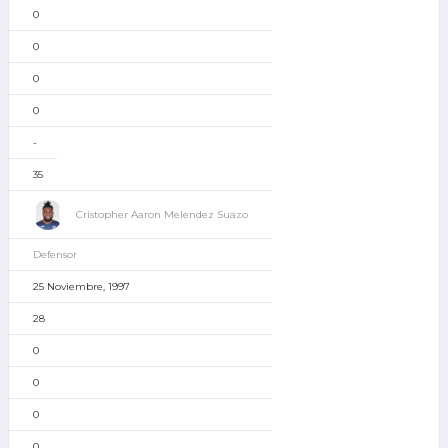
0
0
0
0
-
35
Cristopher Aaron Melendez Suazo
Defensor
25 Noviembre, 1997
28
0
0
0
0