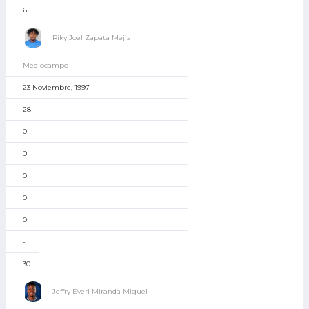
6
Riky Joel Zapata Mejia
Mediocampo
23 Noviembre, 1997
28
0
0
0
0
0
-
30
Jeffry Eyeri Miranda Miguel