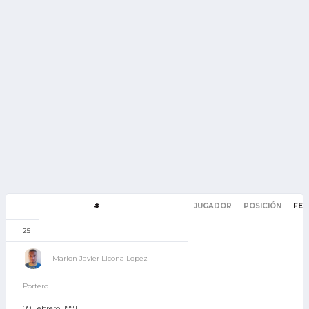
#
JUGADOR
POSICIÓN
FEC
25
Marlon Javier Licona Lopez
Portero
09 Febrero, 1991