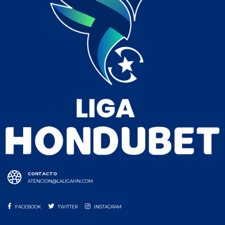
CONTACTO
ATENCION@LALIGAHN.COM
FACEBOOK
TWITTER
INSTAGRAM