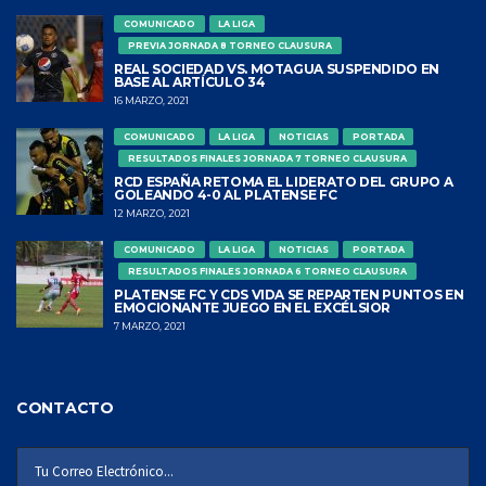
COMUNICADO
LA LIGA
PREVIA JORNADA 8 TORNEO CLAUSURA
REAL SOCIEDAD VS. MOTAGUA SUSPENDIDO EN
BASE AL ARTÍCULO 34
16 MARZO, 2021
COMUNICADO
LA LIGA
NOTICIAS
PORTADA
RESULTADOS FINALES JORNADA 7 TORNEO CLAUSURA
RCD ESPAÑA RETOMA EL LIDERATO DEL GRUPO A
GOLEANDO 4-0 AL PLATENSE FC
12 MARZO, 2021
COMUNICADO
LA LIGA
NOTICIAS
PORTADA
RESULTADOS FINALES JORNADA 6 TORNEO CLAUSURA
PLATENSE FC Y CDS VIDA SE REPARTEN PUNTOS EN
EMOCIONANTE JUEGO EN EL EXCÉLSIOR
7 MARZO, 2021
CONTACTO