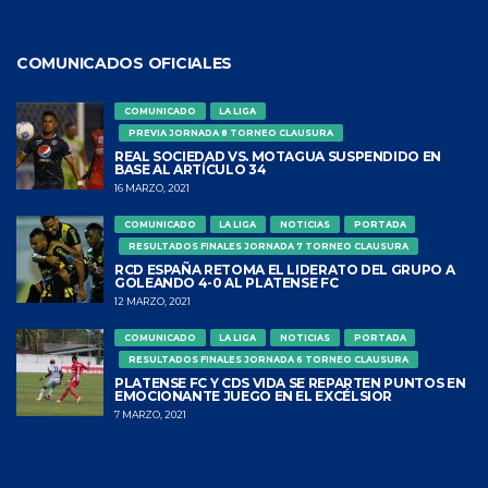
COMUNICADOS OFICIALES
COMUNICADO
LA LIGA
PREVIA JORNADA 8 TORNEO CLAUSURA
REAL SOCIEDAD VS. MOTAGUA SUSPENDIDO EN
BASE AL ARTÍCULO 34
16 MARZO, 2021
COMUNICADO
LA LIGA
NOTICIAS
PORTADA
RESULTADOS FINALES JORNADA 7 TORNEO CLAUSURA
RCD ESPAÑA RETOMA EL LIDERATO DEL GRUPO A
GOLEANDO 4-0 AL PLATENSE FC
12 MARZO, 2021
COMUNICADO
LA LIGA
NOTICIAS
PORTADA
RESULTADOS FINALES JORNADA 6 TORNEO CLAUSURA
PLATENSE FC Y CDS VIDA SE REPARTEN PUNTOS EN
EMOCIONANTE JUEGO EN EL EXCÉLSIOR
7 MARZO, 2021