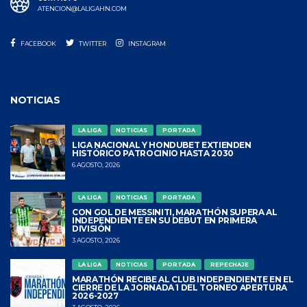
ATENCION@LALIGAHN.COM
FACEBOOK
TWITTER
INSTAGRAM
NOTICIAS
LA LIGA
NOTICIAS
PORTADA
LIGA NACIONAL Y HONDUBET EXTIENDEN
HISTÓRICO PATROCINIO HASTA 2030
6 AGOSTO, 2026
LA LIGA
NOTICIAS
PORTADA
CON GOL DE MESSINITI, MARATHÓN SUPERA AL
INDEPENDIENTE EN SU DEBUT EN PRIMERA
DIVISIÓN
3 AGOSTO, 2026
LA LIGA
NOTICIAS
PORTADA
REPECHAJE
MARATHÓN RECIBE AL CLUB INDEPENDIENTE EN EL
CIERRE DE LA JORNADA 1 DEL TORNEO APERTURA
2026-2027