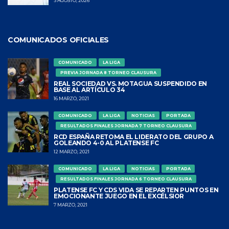
3 AGOSTO, 2026
COMUNICADOS OFICIALES
COMUNICADO
LA LIGA
PREVIA JORNADA 8 TORNEO CLAUSURA
REAL SOCIEDAD VS. MOTAGUA SUSPENDIDO EN
BASE AL ARTÍCULO 34
16 MARZO, 2021
COMUNICADO
LA LIGA
NOTICIAS
PORTADA
RESULTADOS FINALES JORNADA 7 TORNEO CLAUSURA
RCD ESPAÑA RETOMA EL LIDERATO DEL GRUPO A
GOLEANDO 4-0 AL PLATENSE FC
12 MARZO, 2021
COMUNICADO
LA LIGA
NOTICIAS
PORTADA
RESULTADOS FINALES JORNADA 6 TORNEO CLAUSURA
PLATENSE FC Y CDS VIDA SE REPARTEN PUNTOS EN
EMOCIONANTE JUEGO EN EL EXCÉLSIOR
7 MARZO, 2021