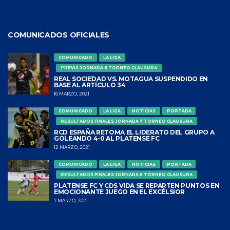
COMUNICADOS OFICIALES
COMUNICADO
LA LIGA
PREVIA JORNADA 8 TORNEO CLAUSURA
REAL SOCIEDAD VS. MOTAGUA SUSPENDIDO EN
BASE AL ARTÍCULO 34
16 MARZO, 2021
COMUNICADO
LA LIGA
NOTICIAS
PORTADA
RESULTADOS FINALES JORNADA 7 TORNEO CLAUSURA
RCD ESPAÑA RETOMA EL LIDERATO DEL GRUPO A
GOLEANDO 4-0 AL PLATENSE FC
12 MARZO, 2021
COMUNICADO
LA LIGA
NOTICIAS
PORTADA
RESULTADOS FINALES JORNADA 6 TORNEO CLAUSURA
PLATENSE FC Y CDS VIDA SE REPARTEN PUNTOS EN
EMOCIONANTE JUEGO EN EL EXCÉLSIOR
7 MARZO, 2021