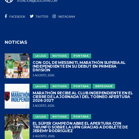
ATENCION@LALIGAHN.COM
FACEBOOK
TWITTER
INSTAGRAM
NOTICIAS
LA LIGA
NOTICIAS
PORTADA
CON GOL DE MESSINITI, MARATHÓN SUPERA AL
INDEPENDIENTE EN SU DEBUT EN PRIMERA
DIVISIÓN
3 AGOSTO, 2026
LA LIGA
NOTICIAS
PORTADA
REPECHAJE
MARATHÓN RECIBE AL CLUB INDEPENDIENTE EN EL
CIERRE DE LA JORNADA 1 DEL TORNEO APERTURA
2026-2027
3 AGOSTO, 2026
LA LIGA
NOTICIAS
PORTADA
EL SÚPER CAMPEÓN ABRE EL APERTURA CON
TRIUNFO SOBRE LA UPN GRACIAS A DOBLETE DE
JEREMY RODRÍGUEZ
2 AGOSTO, 2026