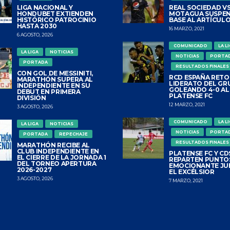
LIGA NACIONAL Y
REAL SOCIEDAD VS
HONDUBET EXTIENDEN
MOTAGUA SUSPEN
HISTÓRICO PATROCINIO
BASE AL ARTÍCULO
HASTA 2030
16 MARZO, 2021
6 AGOSTO, 2026
COMUNICADO
LA L
LA LIGA
NOTICIAS
NOTICIAS
PORTA
PORTADA
RESULTADOS FINALES
CON GOL DE MESSINITI,
RCD ESPAÑA RETO
MARATHÓN SUPERA AL
LIDERATO DEL GR
INDEPENDIENTE EN SU
GOLEANDO 4-0 AL
DEBUT EN PRIMERA
PLATENSE FC
DIVISIÓN
12 MARZO, 2021
3 AGOSTO, 2026
COMUNICADO
LA L
LA LIGA
NOTICIAS
NOTICIAS
PORTA
PORTADA
REPECHAJE
RESULTADOS FINALES
MARATHÓN RECIBE AL
CLUB INDEPENDIENTE EN
PLATENSE FC Y CDS
EL CIERRE DE LA JORNADA 1
REPARTEN PUNTO
DEL TORNEO APERTURA
EMOCIONANTE JU
2026-2027
EL EXCÉLSIOR
3 AGOSTO, 2026
7 MARZO, 2021