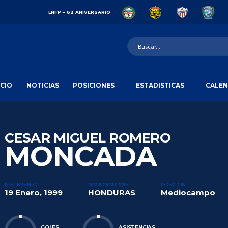
LNFP – 62 ANIVERSARIO
ICIO
NOTICIAS
POSICIONES
ESTADISTICAS
CALEN
CESAR MIGUEL ROMERO
MONCADA
NACIMIENTO
NACIONALIDAD
POSICIÓN
19 Enero, 1999
HONDURAS
Mediocampo
GOLES
ASISTENCIAS