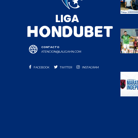
CONTACTO
ATENCION@LALIGAHN.COM
FACEBOOK
TWITTER
INSTAGRAM