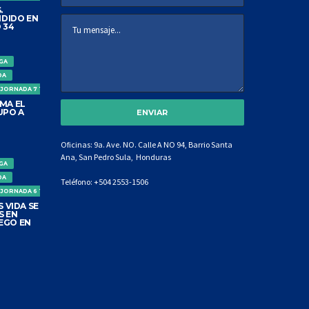
.
DIDO EN
 34
IGA
DA
 JORNADA 7 TORNEO CLAUSURA
MA EL
UPO A
Oficinas: 9a. Ave. NO. Calle A NO 94, Barrio Santa
Ana, San Pedro Sula, Honduras
IGA
DA
Teléfono:
+504 2553-1506
 JORNADA 6 TORNEO CLAUSURA
 VIDA SE
S EN
EGO EN