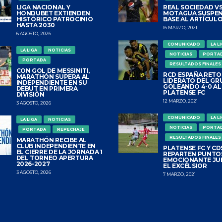
LIGA NACIONAL Y
REAL SOCIEDAD VS
HONDUBET EXTIENDEN
MOTAGUA SUSPEN
HISTÓRICO PATROCINIO
BASE AL ARTÍCULO
HASTA 2030
16 MARZO, 2021
6 AGOSTO, 2026
COMUNICADO
LA L
LA LIGA
NOTICIAS
NOTICIAS
PORTA
PORTADA
RESULTADOS FINALES
CON GOL DE MESSINITI,
RCD ESPAÑA RETO
MARATHÓN SUPERA AL
LIDERATO DEL GR
INDEPENDIENTE EN SU
GOLEANDO 4-0 AL
DEBUT EN PRIMERA
PLATENSE FC
DIVISIÓN
12 MARZO, 2021
3 AGOSTO, 2026
COMUNICADO
LA L
LA LIGA
NOTICIAS
NOTICIAS
PORTA
PORTADA
REPECHAJE
RESULTADOS FINALES
MARATHÓN RECIBE AL
CLUB INDEPENDIENTE EN
PLATENSE FC Y CDS
EL CIERRE DE LA JORNADA 1
REPARTEN PUNTO
DEL TORNEO APERTURA
EMOCIONANTE JU
2026-2027
EL EXCÉLSIOR
3 AGOSTO, 2026
7 MARZO, 2021