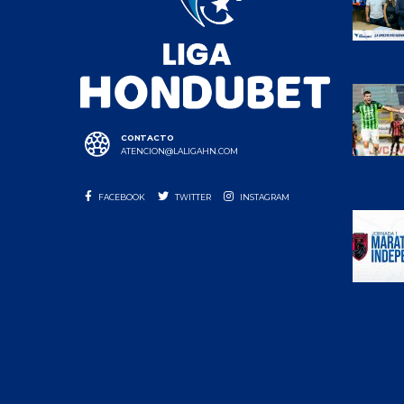
CONTACTO
ATENCION@LALIGAHN.COM
FACEBOOK
TWITTER
INSTAGRAM