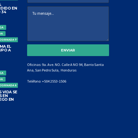
.
DIDO EN
 34
IGA
DA
 JORNADA 7 TORNEO CLAUSURA
MA EL
UPO A
Oficinas: 9a. Ave. NO. Calle A NO 94, Barrio Santa
Ana, San Pedro Sula, Honduras
IGA
DA
Teléfono:
+504 2553-1506
 JORNADA 6 TORNEO CLAUSURA
 VIDA SE
S EN
EGO EN