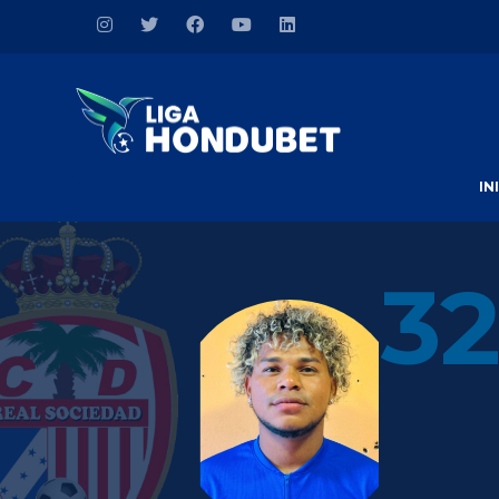
IN
32