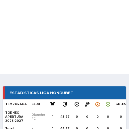
ESTADÍSTICAS LIGA HONDUBET
TEMPORADA
CLUB
GOLES
TORNEO
Olancho
APERTURA
1
43.77
0
0
0
0
0
FC
2026-2027
Total
-
1
43.77
0
0
0
0
0