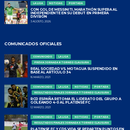
LA LIGA
NOTICIAS
PORTADA
CON GOL DE MESSINITI, MARATHÓN SUPERA AL
INDEPENDIENTE EN SU DEBUT EN PRIMERA
DIVISIÓN
3 AGOSTO, 2026
COMUNICADOS OFICIALES
COMUNICADO
LA LIGA
PREVIA JORNADA 8 TORNEO CLAUSURA
REAL SOCIEDAD VS. MOTAGUA SUSPENDIDO EN
BASE AL ARTÍCULO 34
16 MARZO, 2021
COMUNICADO
LA LIGA
NOTICIAS
PORTADA
RESULTADOS FINALES JORNADA 7 TORNEO CLAUSURA
RCD ESPAÑA RETOMA EL LIDERATO DEL GRUPO A
GOLEANDO 4-0 AL PLATENSE FC
12 MARZO, 2021
COMUNICADO
LA LIGA
NOTICIAS
PORTADA
RESULTADOS FINALES JORNADA 6 TORNEO CLAUSURA
PLATENSE FC Y CDS VIDA SE REPARTEN PUNTOS EN