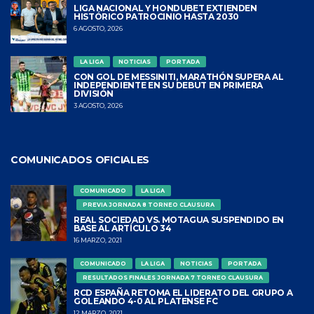
LIGA NACIONAL Y HONDUBET EXTIENDEN
HISTÓRICO PATROCINIO HASTA 2030
6 AGOSTO, 2026
LA LIGA
NOTICIAS
PORTADA
CON GOL DE MESSINITI, MARATHÓN SUPERA AL
INDEPENDIENTE EN SU DEBUT EN PRIMERA
DIVISIÓN
3 AGOSTO, 2026
COMUNICADOS OFICIALES
COMUNICADO
LA LIGA
PREVIA JORNADA 8 TORNEO CLAUSURA
REAL SOCIEDAD VS. MOTAGUA SUSPENDIDO EN
BASE AL ARTÍCULO 34
16 MARZO, 2021
COMUNICADO
LA LIGA
NOTICIAS
PORTADA
RESULTADOS FINALES JORNADA 7 TORNEO CLAUSURA
RCD ESPAÑA RETOMA EL LIDERATO DEL GRUPO A
GOLEANDO 4-0 AL PLATENSE FC
12 MARZO, 2021