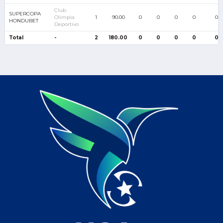
Club
SUPERCOPA
Olimpia
1
90.00
0
0
0
0
0
HONDUBET
Deportivo
Total
-
2
180.00
0
0
0
0
0