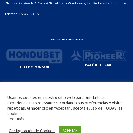
Oficinas: 9a. Ave. NO. Calle A NO 94, Barrio Santa Ana, San Pedro Sula, Honduras
Teléfono:
+504 2553-1506
SPONSORS OFICIALES
BALÓN OFICIAL
TITLE SPONSOR
© GENIUS SPORTS GROUP. ALL CONTENT
RESPONSIBILITY OF SITE ADMINISTRATOR.
Usamos cookies en nuestro sitio web para brindarle la
YOUTUBE TERMS OF SERVICE
|
GOOGLE
experiencia más relevante recordando sus preferencias y visitas
PRIVACY POLICY
|
POLÍTICA DE PRIVACIDAD
repetidas. Al hacer clic en "Aceptar", acepta el uso de TODAS las
cookies.
Leer más
INICIO
LA LIGA
VIDEOS
MEDIA
CONTACTO
Configuración de Cookies
ACEPTAR