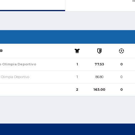
R
UB
b Olimpia Deportivo
1
77.53
0
 Olimpia Deportivo
1
86.80
0
2
163.00
0