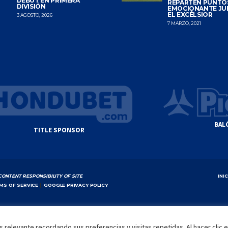
DEBUT EN PRIMERA
REPARTEN PUNTO
DIVISIÓN
EMOCIONANTE JU
EL EXCÉLSIOR
3 AGOSTO, 2026
7 MARZO, 2021
BAL
TITLE SPONSOR
CONTENT RESPONSIBILITY OF SITE
INI
MS OF SERVICE
|
GOOGLE PRIVACY POLICY
 relevante recordando sus preferencias y visitas repetidas. Al hacer clic 