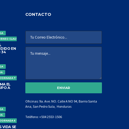
CONTACTO
IGA
ORNEO CLAUSURA
.
DIDO EN
 34
IGA
DA
 JORNADA 7 TORNEO CLAUSURA
MA EL
UPO A
Oficinas: 9a. Ave. NO. Calle A NO 94, Barrio Santa
Ana, San Pedro Sula, Honduras
IGA
DA
Teléfono:
+504 2553-1506
 JORNADA 6 TORNEO CLAUSURA
 VIDA SE