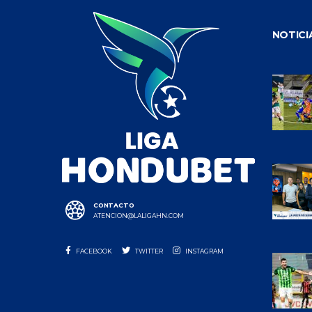
NOTICI
CONTACTO
ATENCION@LALIGAHN.COM
FACEBOOK
TWITTER
INSTAGRAM