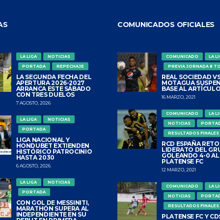
AS
COMUNICADOS OFICIALES
LA LIGA
NOTICIAS
COMUNICADO
LA L
PORTADA
REPECHAJE
PREVIA JORNADA 8 T
LA SEGUNDA FECHA DEL
REAL SOCIEDAD VS
APERTURA 2026-2027
MOTAGUA SUSPEN
ARRANCA ESTE SÁBADO
BASE AL ARTÍCULO
CON TRES DUELOS
16 MARZO, 2021
7 AGOSTO, 2026
COMUNICADO
LA L
LA LIGA
NOTICIAS
NOTICIAS
PORTA
PORTADA
RESULTADOS FINALES
LIGA NACIONAL Y
RCD ESPAÑA RETO
HONDUBET EXTIENDEN
LIDERATO DEL GR
HISTÓRICO PATROCINIO
GOLEANDO 4-0 AL
HASTA 2030
PLATENSE FC
6 AGOSTO, 2026
12 MARZO, 2021
LA LIGA
NOTICIAS
COMUNICADO
LA L
PORTADA
NOTICIAS
PORTA
CON GOL DE MESSINITI,
RESULTADOS FINALES
MARATHÓN SUPERA AL
INDEPENDIENTE EN SU
PLATENSE FC Y CDS