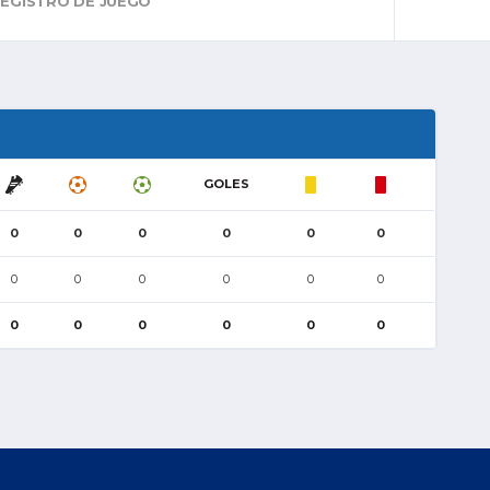
EGISTRO DE JUEGO
GOLES
0
0
0
0
0
0
0
0
0
0
0
0
0
0
0
0
0
0