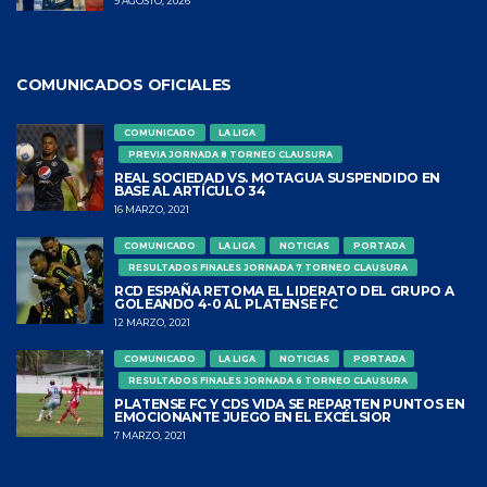
9 AGOSTO, 2026
COMUNICADOS OFICIALES
COMUNICADO
LA LIGA
PREVIA JORNADA 8 TORNEO CLAUSURA
REAL SOCIEDAD VS. MOTAGUA SUSPENDIDO EN
BASE AL ARTÍCULO 34
16 MARZO, 2021
COMUNICADO
LA LIGA
NOTICIAS
PORTADA
RESULTADOS FINALES JORNADA 7 TORNEO CLAUSURA
RCD ESPAÑA RETOMA EL LIDERATO DEL GRUPO A
GOLEANDO 4-0 AL PLATENSE FC
12 MARZO, 2021
COMUNICADO
LA LIGA
NOTICIAS
PORTADA
RESULTADOS FINALES JORNADA 6 TORNEO CLAUSURA
PLATENSE FC Y CDS VIDA SE REPARTEN PUNTOS EN
EMOCIONANTE JUEGO EN EL EXCÉLSIOR
7 MARZO, 2021