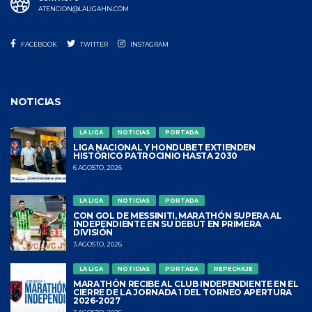
ATENCION@LALIGAHN.COM
FACEBOOK
TWITTER
INSTAGRAM
NOTICIAS
LA LIGA
NOTICIAS
PORTADA
LIGA NACIONAL Y HONDUBET EXTIENDEN
HISTÓRICO PATROCINIO HASTA 2030
6 AGOSTO, 2026
LA LIGA
NOTICIAS
PORTADA
CON GOL DE MESSINITI, MARATHÓN SUPERA AL
INDEPENDIENTE EN SU DEBUT EN PRIMERA
DIVISIÓN
3 AGOSTO, 2026
LA LIGA
NOTICIAS
PORTADA
REPECHAJE
MARATHÓN RECIBE AL CLUB INDEPENDIENTE EN EL
CIERRE DE LA JORNADA 1 DEL TORNEO APERTURA
2026-2027