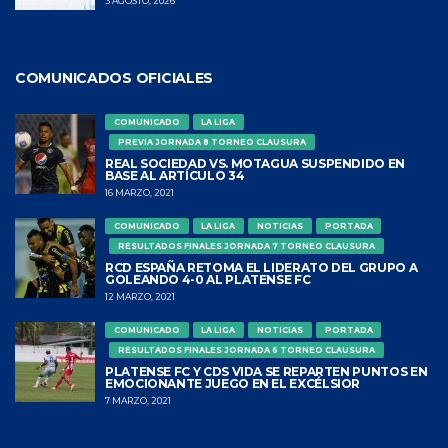
3 AGOSTO, 2026
COMUNICADOS OFICIALES
COMUNICADO
LA LIGA
PREVIA JORNADA 8 TORNEO CLAUSURA
REAL SOCIEDAD VS. MOTAGUA SUSPENDIDO EN
BASE AL ARTÍCULO 34
16 MARZO, 2021
COMUNICADO
LA LIGA
NOTICIAS
PORTADA
RESULTADOS FINALES JORNADA 7 TORNEO CLAUSURA
RCD ESPAÑA RETOMA EL LIDERATO DEL GRUPO A
GOLEANDO 4-0 AL PLATENSE FC
12 MARZO, 2021
COMUNICADO
LA LIGA
NOTICIAS
PORTADA
RESULTADOS FINALES JORNADA 6 TORNEO CLAUSURA
PLATENSE FC Y CDS VIDA SE REPARTEN PUNTOS EN
EMOCIONANTE JUEGO EN EL EXCÉLSIOR
7 MARZO, 2021