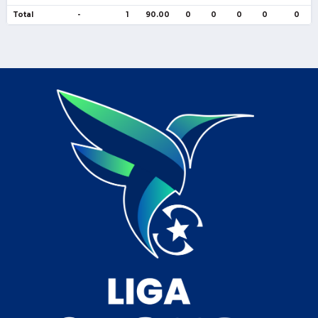
Total
-
1
90.00
0
0
0
0
0