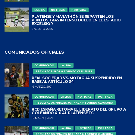
LA LIGA
NOTICIAS
PORTADA
PLATENSE Y MARATHÓN SE REPARTEN LOS
PUNTOS TRAS INTENSO DUELO EN EL ESTADIO
EXCÉLSIOR
8 AGOSTO, 2026
COMUNICADOS OFICIALES
COMUNICADO
LA LIGA
PREVIA JORNADA 8 TORNEO CLAUSURA
REAL SOCIEDAD VS. MOTAGUA SUSPENDIDO EN
BASE AL ARTÍCULO 34
16 MARZO, 2021
COMUNICADO
LA LIGA
NOTICIAS
PORTADA
RESULTADOS FINALES JORNADA 7 TORNEO CLAUSURA
RCD ESPAÑA RETOMA EL LIDERATO DEL GRUPO A
GOLEANDO 4-0 AL PLATENSE FC
12 MARZO, 2021
COMUNICADO
LA LIGA
NOTICIAS
PORTADA
RESULTADOS FINALES JORNADA 6 TORNEO CLAUSURA