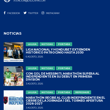
ATENCION@LALIGAHN.COM
FACEBOOK
TWITTER
INSTAGRAM
NOTICIAS
LA LIGA
NOTICIAS
PORTADA
LIGA NACIONAL Y HONDUBET EXTIENDEN
HISTÓRICO PATROCINIO HASTA 2030
6 AGOSTO, 2026
LA LIGA
NOTICIAS
PORTADA
CON GOL DE MESSINITI, MARATHÓN SUPERA AL
INDEPENDIENTE EN SU DEBUT EN PRIMERA
DIVISIÓN
3 AGOSTO, 2026
LA LIGA
NOTICIAS
PORTADA
REPECHAJE
MARATHÓN RECIBE AL CLUB INDEPENDIENTE EN EL
CIERRE DE LA JORNADA 1 DEL TORNEO APERTURA
2026-2027
3 AGOSTO, 2026