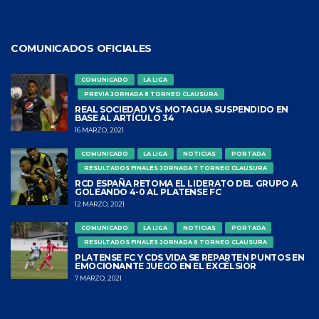
COMUNICADOS OFICIALES
COMUNICADO
LA LIGA
PREVIA JORNADA 8 TORNEO CLAUSURA
REAL SOCIEDAD VS. MOTAGUA SUSPENDIDO EN
BASE AL ARTÍCULO 34
16 MARZO, 2021
COMUNICADO
LA LIGA
NOTICIAS
PORTADA
RESULTADOS FINALES JORNADA 7 TORNEO CLAUSURA
RCD ESPAÑA RETOMA EL LIDERATO DEL GRUPO A
GOLEANDO 4-0 AL PLATENSE FC
12 MARZO, 2021
COMUNICADO
LA LIGA
NOTICIAS
PORTADA
RESULTADOS FINALES JORNADA 6 TORNEO CLAUSURA
PLATENSE FC Y CDS VIDA SE REPARTEN PUNTOS EN
EMOCIONANTE JUEGO EN EL EXCÉLSIOR
7 MARZO, 2021