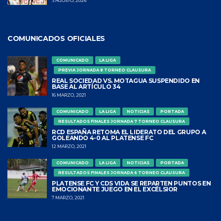
3 AGOSTO, 2026
COMUNICADOS OFICIALES
COMUNICADO
LA LIGA
PREVIA JORNADA 8 TORNEO CLAUSURA
REAL SOCIEDAD VS. MOTAGUA SUSPENDIDO EN
BASE AL ARTÍCULO 34
16 MARZO, 2021
COMUNICADO
LA LIGA
NOTICIAS
PORTADA
RESULTADOS FINALES JORNADA 7 TORNEO CLAUSURA
RCD ESPAÑA RETOMA EL LIDERATO DEL GRUPO A
GOLEANDO 4-0 AL PLATENSE FC
12 MARZO, 2021
COMUNICADO
LA LIGA
NOTICIAS
PORTADA
RESULTADOS FINALES JORNADA 6 TORNEO CLAUSURA
PLATENSE FC Y CDS VIDA SE REPARTEN PUNTOS EN
EMOCIONANTE JUEGO EN EL EXCÉLSIOR
7 MARZO, 2021