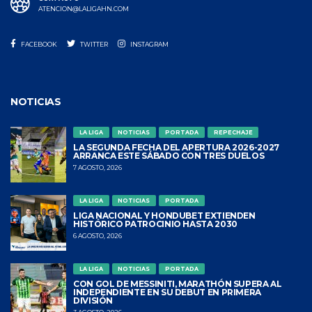
ATENCION@LALIGAHN.COM
FACEBOOK
TWITTER
INSTAGRAM
NOTICIAS
LA LIGA
NOTICIAS
PORTADA
REPECHAJE
LA SEGUNDA FECHA DEL APERTURA 2026-2027
ARRANCA ESTE SÁBADO CON TRES DUELOS
7 AGOSTO, 2026
LA LIGA
NOTICIAS
PORTADA
LIGA NACIONAL Y HONDUBET EXTIENDEN
HISTÓRICO PATROCINIO HASTA 2030
6 AGOSTO, 2026
LA LIGA
NOTICIAS
PORTADA
CON GOL DE MESSINITI, MARATHÓN SUPERA AL
INDEPENDIENTE EN SU DEBUT EN PRIMERA
DIVISIÓN