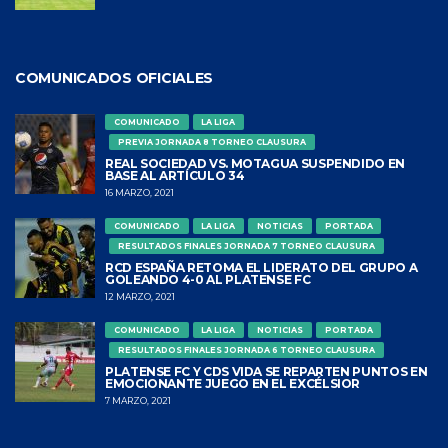
COMUNICADOS OFICIALES
COMUNICADO
LA LIGA
PREVIA JORNADA 8 TORNEO CLAUSURA
REAL SOCIEDAD VS. MOTAGUA SUSPENDIDO EN
BASE AL ARTÍCULO 34
16 MARZO, 2021
COMUNICADO
LA LIGA
NOTICIAS
PORTADA
RESULTADOS FINALES JORNADA 7 TORNEO CLAUSURA
RCD ESPAÑA RETOMA EL LIDERATO DEL GRUPO A
GOLEANDO 4-0 AL PLATENSE FC
12 MARZO, 2021
COMUNICADO
LA LIGA
NOTICIAS
PORTADA
RESULTADOS FINALES JORNADA 6 TORNEO CLAUSURA
PLATENSE FC Y CDS VIDA SE REPARTEN PUNTOS EN
EMOCIONANTE JUEGO EN EL EXCÉLSIOR
7 MARZO, 2021