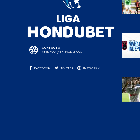
CONTACTO
ATENCION@LALIGAHN.COM
FACEBOOK
TWITTER
INSTAGRAM