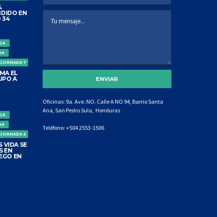
.
DIDO EN
 34
IGA
DA
 JORNADA 7 TORNEO CLAUSURA
MA EL
UPO A
Oficinas: 9a. Ave. NO. Calle A NO 94, Barrio Santa
Ana, San Pedro Sula, Honduras
IGA
DA
Teléfono:
+504 2553-1506
 JORNADA 6 TORNEO CLAUSURA
 VIDA SE
S EN
EGO EN