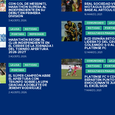
CON GOL DE MESSINITI,
REAL SOCIEDAD VS
MARATHÓN SUPERA AL
MOTAGUA SUSPEN
INDEPENDIENTE EN SU
BASE AL ARTÍCULO
DEBUT EN PRIMERA
16 MARZO, 2021
DIVISIÓN
3 AGOSTO, 2026
COMUNICADO
LA L
NOTICIAS
PORTA
LA LIGA
NOTICIAS
RESULTADOS FINALES
PORTADA
REPECHAJE
RCD ESPAÑA RETO
MARATHÓN RECIBE AL
LIDERATO DEL GR
CLUB INDEPENDIENTE EN
GOLEANDO 4-0 AL
EL CIERRE DE LA JORNADA 1
PLATENSE FC
DEL TORNEO APERTURA
2026-2027
12 MARZO, 2021
3 AGOSTO, 2026
COMUNICADO
LA L
LA LIGA
NOTICIAS
NOTICIAS
PORTA
PORTADA
RESULTADOS FINALES
EL SÚPER CAMPEÓN ABRE
PLATENSE FC Y CDS
EL APERTURA CON
REPARTEN PUNTO
TRIUNFO SOBRE LA UPN
EMOCIONANTE JU
GRACIAS A DOBLETE DE
EL EXCÉLSIOR
JEREMY RODRÍGUEZ
7 MARZO, 2021
2 AGOSTO, 2026