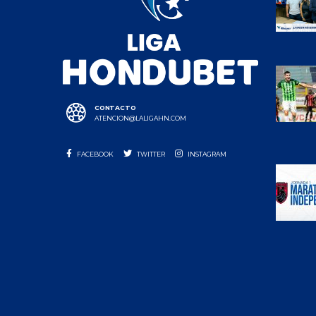
CONTACTO
ATENCION@LALIGAHN.COM
FACEBOOK
TWITTER
INSTAGRAM