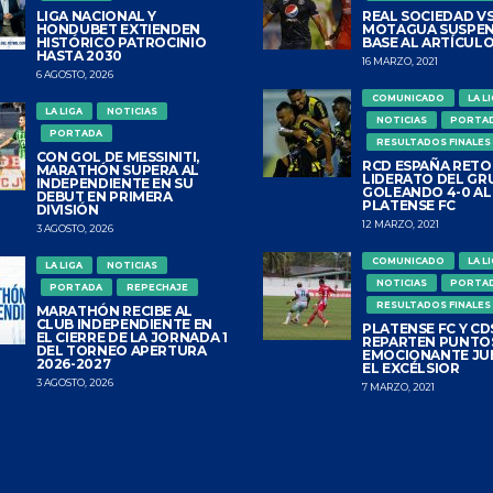
LIGA NACIONAL Y
REAL SOCIEDAD VS
HONDUBET EXTIENDEN
MOTAGUA SUSPEN
HISTÓRICO PATROCINIO
BASE AL ARTÍCULO
HASTA 2030
16 MARZO, 2021
6 AGOSTO, 2026
COMUNICADO
LA L
LA LIGA
NOTICIAS
NOTICIAS
PORTA
PORTADA
RESULTADOS FINALES
CON GOL DE MESSINITI,
RCD ESPAÑA RETO
MARATHÓN SUPERA AL
LIDERATO DEL GR
INDEPENDIENTE EN SU
GOLEANDO 4-0 AL
DEBUT EN PRIMERA
PLATENSE FC
DIVISIÓN
12 MARZO, 2021
3 AGOSTO, 2026
COMUNICADO
LA L
LA LIGA
NOTICIAS
NOTICIAS
PORTA
PORTADA
REPECHAJE
RESULTADOS FINALES
MARATHÓN RECIBE AL
CLUB INDEPENDIENTE EN
PLATENSE FC Y CDS
EL CIERRE DE LA JORNADA 1
REPARTEN PUNTO
DEL TORNEO APERTURA
EMOCIONANTE JU
2026-2027
EL EXCÉLSIOR
3 AGOSTO, 2026
7 MARZO, 2021