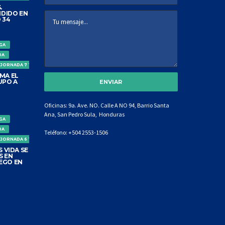
.
DIDO EN
 34
IGA
DA
 JORNADA 7 TORNEO CLAUSURA
MA EL
UPO A
Oficinas: 9a. Ave. NO. Calle A NO 94, Barrio Santa
Ana, San Pedro Sula, Honduras
IGA
DA
Teléfono:
+504 2553-1506
 JORNADA 6 TORNEO CLAUSURA
 VIDA SE
S EN
EGO EN