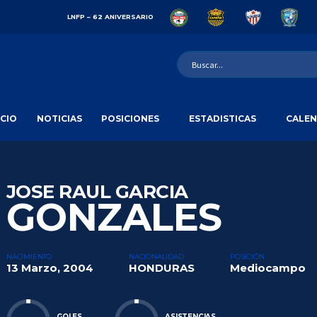
LNFP – 62 ANIVERSARIO
ICIO
NOTICIAS
POSICIONES
ESTADISTICAS
CALEN
JOSE RAUL GARCIA
GONZALES
NACIMIENTO
NACIONALIDAD
POSICIÓN
13 Marzo, 2004
HONDURAS
Mediocampo
GOLES
ASISTENCIAS