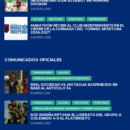
INDEPENDIENTE EN SU DEBUT EN PRIMERA
DIVISIÓN
3 AGOSTO, 2026
LA LIGA
NOTICIAS
PORTADA
REPECHAJE
MARATHÓN RECIBE AL CLUB INDEPENDIENTE EN EL
CIERRE DE LA JORNADA 1 DEL TORNEO APERTURA
2026-2027
3 AGOSTO, 2026
COMUNICADOS OFICIALES
COMUNICADO
LA LIGA
PREVIA JORNADA 8 TORNEO CLAUSURA
REAL SOCIEDAD VS. MOTAGUA SUSPENDIDO EN
BASE AL ARTÍCULO 34
16 MARZO, 2021
COMUNICADO
LA LIGA
NOTICIAS
PORTADA
RESULTADOS FINALES JORNADA 7 TORNEO CLAUSURA
RCD ESPAÑA RETOMA EL LIDERATO DEL GRUPO A
GOLEANDO 4-0 AL PLATENSE FC
12 MARZO, 2021