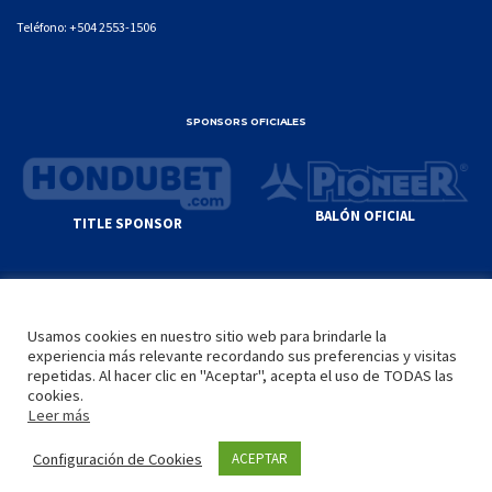
Teléfono:
+504 2553-1506
SPONSORS OFICIALES
BALÓN OFICIAL
TITLE SPONSOR
© GENIUS SPORTS GROUP. ALL CONTENT
RESPONSIBILITY OF SITE ADMINISTRATOR.
Usamos cookies en nuestro sitio web para brindarle la
YOUTUBE TERMS OF SERVICE
|
GOOGLE
experiencia más relevante recordando sus preferencias y visitas
PRIVACY POLICY
|
POLÍTICA DE PRIVACIDAD
repetidas. Al hacer clic en "Aceptar", acepta el uso de TODAS las
cookies.
Leer más
INICIO
LA LIGA
VIDEOS
MEDIA
CONTACTO
Configuración de Cookies
ACEPTAR
by