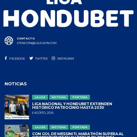
CONTACTO
ATENCION@LALIGAHN.COM
FACEBOOK
TWITTER
INSTAGRAM
NOTICIAS
LA LIGA
NOTICIAS
PORTADA
LIGA NACIONAL Y HONDUBET EXTIENDEN
HISTÓRICO PATROCINIO HASTA 2030
6 AGOSTO, 2026
LA LIGA
NOTICIAS
PORTADA
CON GOL DE MESSINITI, MARATHÓN SUPERA AL