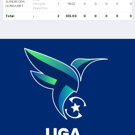
SUPERCOPA
Olimpia
1
78.02
0
0
0
0
0
HONDUBET
Deportivo
Total
-
2
105.00
0
0
0
0
0