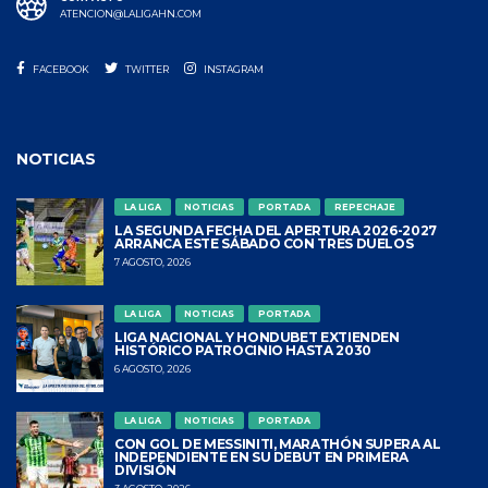
ATENCION@LALIGAHN.COM
FACEBOOK
TWITTER
INSTAGRAM
NOTICIAS
LA LIGA
NOTICIAS
PORTADA
REPECHAJE
LA SEGUNDA FECHA DEL APERTURA 2026-2027
ARRANCA ESTE SÁBADO CON TRES DUELOS
7 AGOSTO, 2026
LA LIGA
NOTICIAS
PORTADA
LIGA NACIONAL Y HONDUBET EXTIENDEN
HISTÓRICO PATROCINIO HASTA 2030
6 AGOSTO, 2026
LA LIGA
NOTICIAS
PORTADA
CON GOL DE MESSINITI, MARATHÓN SUPERA AL
INDEPENDIENTE EN SU DEBUT EN PRIMERA
DIVISIÓN