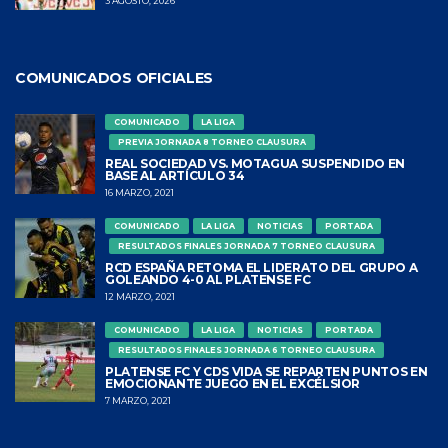
3 AGOSTO, 2026
COMUNICADOS OFICIALES
COMUNICADO
LA LIGA
PREVIA JORNADA 8 TORNEO CLAUSURA
REAL SOCIEDAD VS. MOTAGUA SUSPENDIDO EN
BASE AL ARTÍCULO 34
16 MARZO, 2021
COMUNICADO
LA LIGA
NOTICIAS
PORTADA
RESULTADOS FINALES JORNADA 7 TORNEO CLAUSURA
RCD ESPAÑA RETOMA EL LIDERATO DEL GRUPO A
GOLEANDO 4-0 AL PLATENSE FC
12 MARZO, 2021
COMUNICADO
LA LIGA
NOTICIAS
PORTADA
RESULTADOS FINALES JORNADA 6 TORNEO CLAUSURA
PLATENSE FC Y CDS VIDA SE REPARTEN PUNTOS EN
EMOCIONANTE JUEGO EN EL EXCÉLSIOR
7 MARZO, 2021