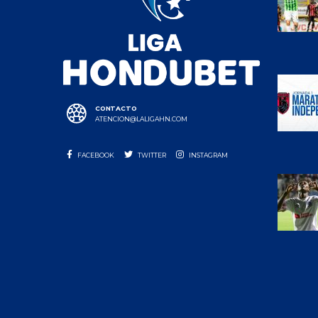
CONTACTO
ATENCION@LALIGAHN.COM
FACEBOOK
TWITTER
INSTAGRAM