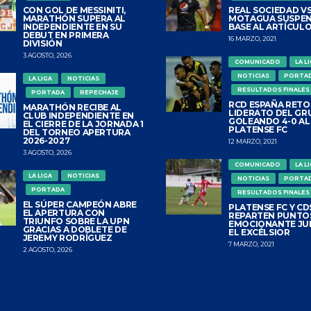
CON GOL DE MESSINITI,
REAL SOCIEDAD VS
MARATHÓN SUPERA AL
MOTAGUA SUSPEN
INDEPENDIENTE EN SU
BASE AL ARTÍCULO
DEBUT EN PRIMERA
16 MARZO, 2021
DIVISIÓN
3 AGOSTO, 2026
COMUNICADO
LA L
NOTICIAS
PORTA
LA LIGA
NOTICIAS
RESULTADOS FINALES
PORTADA
REPECHAJE
RCD ESPAÑA RETO
MARATHÓN RECIBE AL
LIDERATO DEL GR
CLUB INDEPENDIENTE EN
GOLEANDO 4-0 AL
EL CIERRE DE LA JORNADA 1
PLATENSE FC
DEL TORNEO APERTURA
2026-2027
12 MARZO, 2021
3 AGOSTO, 2026
COMUNICADO
LA L
LA LIGA
NOTICIAS
NOTICIAS
PORTA
PORTADA
RESULTADOS FINALES
EL SÚPER CAMPEÓN ABRE
PLATENSE FC Y CDS
EL APERTURA CON
REPARTEN PUNTO
TRIUNFO SOBRE LA UPN
EMOCIONANTE JU
GRACIAS A DOBLETE DE
EL EXCÉLSIOR
JEREMY RODRÍGUEZ
7 MARZO, 2021
2 AGOSTO, 2026