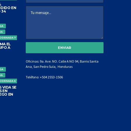
.
DIDO EN
 34
IGA
DA
 JORNADA 7 TORNEO CLAUSURA
MA EL
UPO A
Oficinas: 9a. Ave. NO. Calle A NO 94, Barrio Santa
Ana, San Pedro Sula, Honduras
IGA
DA
Teléfono:
+504 2553-1506
 JORNADA 6 TORNEO CLAUSURA
 VIDA SE
S EN
EGO EN