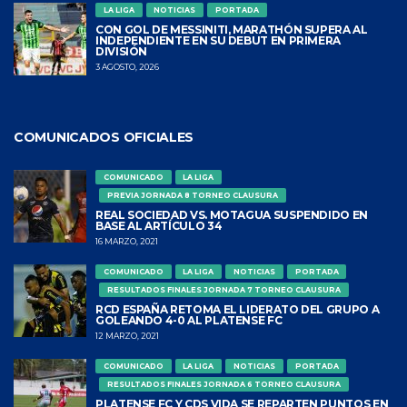
LA LIGA
NOTICIAS
PORTADA
CON GOL DE MESSINITI, MARATHÓN SUPERA AL
INDEPENDIENTE EN SU DEBUT EN PRIMERA
DIVISIÓN
3 AGOSTO, 2026
COMUNICADOS OFICIALES
COMUNICADO
LA LIGA
PREVIA JORNADA 8 TORNEO CLAUSURA
REAL SOCIEDAD VS. MOTAGUA SUSPENDIDO EN
BASE AL ARTÍCULO 34
16 MARZO, 2021
COMUNICADO
LA LIGA
NOTICIAS
PORTADA
RESULTADOS FINALES JORNADA 7 TORNEO CLAUSURA
RCD ESPAÑA RETOMA EL LIDERATO DEL GRUPO A
GOLEANDO 4-0 AL PLATENSE FC
12 MARZO, 2021
COMUNICADO
LA LIGA
NOTICIAS
PORTADA
RESULTADOS FINALES JORNADA 6 TORNEO CLAUSURA
PLATENSE FC Y CDS VIDA SE REPARTEN PUNTOS EN