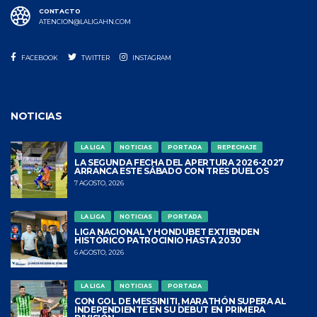
CONTACTO
ATENCION@LALIGAHN.COM
FACEBOOK
TWITTER
INSTAGRAM
NOTICIAS
LA LIGA
NOTICIAS
PORTADA
REPECHAJE
LA SEGUNDA FECHA DEL APERTURA 2026-2027
ARRANCA ESTE SÁBADO CON TRES DUELOS
7 AGOSTO, 2026
LA LIGA
NOTICIAS
PORTADA
LIGA NACIONAL Y HONDUBET EXTIENDEN
HISTÓRICO PATROCINIO HASTA 2030
6 AGOSTO, 2026
LA LIGA
NOTICIAS
PORTADA
CON GOL DE MESSINITI, MARATHÓN SUPERA AL
INDEPENDIENTE EN SU DEBUT EN PRIMERA