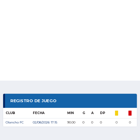
REGISTRO DE JUEGO
CLUB
FECHA
MIN
G
A
DP
Olancho FC
02/08/2026 17:15
90.00
0
0
0
0
0