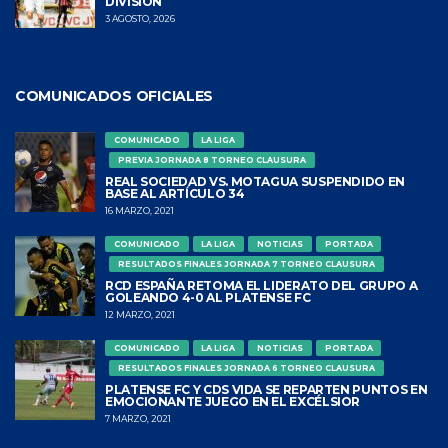
DIVISIÓN
3 AGOSTO, 2026
COMUNICADOS OFICIALES
COMUNICADO
LA LIGA
PREVIA JORNADA 8 TORNEO CLAUSURA
REAL SOCIEDAD VS. MOTAGUA SUSPENDIDO EN
BASE AL ARTÍCULO 34
16 MARZO, 2021
COMUNICADO
LA LIGA
NOTICIAS
PORTADA
RESULTADOS FINALES JORNADA 7 TORNEO CLAUSURA
RCD ESPAÑA RETOMA EL LIDERATO DEL GRUPO A
GOLEANDO 4-0 AL PLATENSE FC
12 MARZO, 2021
COMUNICADO
LA LIGA
NOTICIAS
PORTADA
RESULTADOS FINALES JORNADA 6 TORNEO CLAUSURA
PLATENSE FC Y CDS VIDA SE REPARTEN PUNTOS EN
EMOCIONANTE JUEGO EN EL EXCÉLSIOR
7 MARZO, 2021