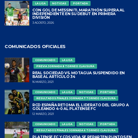
LA LIGA
NOTICIAS
PORTADA
CON GOL DE MESSINITI, MARATHÓN SUPERA AL
INDEPENDIENTE EN SU DEBUT EN PRIMERA
DIVISIÓN
3 AGOSTO, 2026
COMUNICADOS OFICIALES
COMUNICADO
LA LIGA
PREVIA JORNADA 8 TORNEO CLAUSURA
REAL SOCIEDAD VS. MOTAGUA SUSPENDIDO EN
BASE AL ARTÍCULO 34
16 MARZO, 2021
COMUNICADO
LA LIGA
NOTICIAS
PORTADA
RESULTADOS FINALES JORNADA 7 TORNEO CLAUSURA
RCD ESPAÑA RETOMA EL LIDERATO DEL GRUPO A
GOLEANDO 4-0 AL PLATENSE FC
12 MARZO, 2021
COMUNICADO
LA LIGA
NOTICIAS
PORTADA
RESULTADOS FINALES JORNADA 6 TORNEO CLAUSURA
PLATENSE FC Y CDS VIDA SE REPARTEN PUNTOS EN