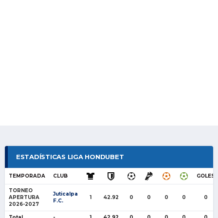
ESTADÍSTICAS LIGA HONDUBET
TEMPORADA
CLUB
GOLES
TORNEO
Juticalpa
APERTURA
1
42.92
0
0
0
0
0
F.C.
2026-2027
Total
-
1
42.92
0
0
0
0
0