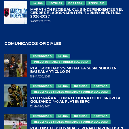
LA LIGA
NOTICIAS
PORTADA
REPECHAJE
MARATHÓN RECIBE AL CLUB INDEPENDIENTE EN EL
CIERRE DE LA JORNADA 1 DEL TORNEO APERTURA
2026-2027
3 AGOSTO, 2026
COMUNICADOS OFICIALES
COMUNICADO
LA LIGA
PREVIA JORNADA 8 TORNEO CLAUSURA
REAL SOCIEDAD VS. MOTAGUA SUSPENDIDO EN
BASE AL ARTÍCULO 34
16 MARZO, 2021
COMUNICADO
LA LIGA
NOTICIAS
PORTADA
RESULTADOS FINALES JORNADA 7 TORNEO CLAUSURA
RCD ESPAÑA RETOMA EL LIDERATO DEL GRUPO A
GOLEANDO 4-0 AL PLATENSE FC
12 MARZO, 2021
COMUNICADO
LA LIGA
NOTICIAS
PORTADA
RESULTADOS FINALES JORNADA 6 TORNEO CLAUSURA
PLATENSE FC Y CDS VIDA SE REPARTEN PUNTOS EN