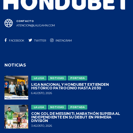
CONTACTO
ATENCION@LALIGAHN.COM
FACEBOOK
TWITTER
INSTAGRAM
NOTICIAS
LA LIGA
NOTICIAS
PORTADA
LIGA NACIONAL Y HONDUBET EXTIENDEN
HISTÓRICO PATROCINIO HASTA 2030
6 AGOSTO, 2026
LA LIGA
NOTICIAS
PORTADA
CON GOL DE MESSINITI, MARATHÓN SUPERA AL
INDEPENDIENTE EN SU DEBUT EN PRIMERA
DIVISIÓN
3 AGOSTO, 2026