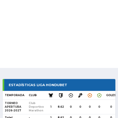
ESTADÍSTICAS LIGA HONDUBET
TEMPORADA
CLUB
GOLES
TORNEO
Club
APERTURA
Deportivo
1
8.62
0
0
0
0
0
2026-2027
Marathon
Total
-
1
8.62
0
0
0
0
0