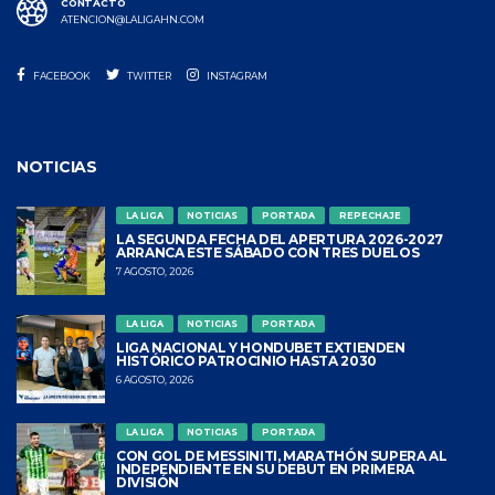
CONTACTO
ATENCION@LALIGAHN.COM
FACEBOOK
TWITTER
INSTAGRAM
NOTICIAS
LA LIGA
NOTICIAS
PORTADA
REPECHAJE
LA SEGUNDA FECHA DEL APERTURA 2026-2027
ARRANCA ESTE SÁBADO CON TRES DUELOS
7 AGOSTO, 2026
LA LIGA
NOTICIAS
PORTADA
LIGA NACIONAL Y HONDUBET EXTIENDEN
HISTÓRICO PATROCINIO HASTA 2030
6 AGOSTO, 2026
LA LIGA
NOTICIAS
PORTADA
CON GOL DE MESSINITI, MARATHÓN SUPERA AL
INDEPENDIENTE EN SU DEBUT EN PRIMERA
DIVISIÓN