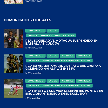
3 AGOSTO, 2026
COMUNICADOS OFICIALES
COMUNICADO
LA LIGA
PREVIA JORNADA 8 TORNEO CLAUSURA
REAL SOCIEDAD VS. MOTAGUA SUSPENDIDO EN
BASE AL ARTÍCULO 34
16 MARZO, 2021
COMUNICADO
LA LIGA
NOTICIAS
PORTADA
RESULTADOS FINALES JORNADA 7 TORNEO CLAUSURA
RCD ESPAÑA RETOMA EL LIDERATO DEL GRUPO A
GOLEANDO 4-0 AL PLATENSE FC
12 MARZO, 2021
COMUNICADO
LA LIGA
NOTICIAS
PORTADA
RESULTADOS FINALES JORNADA 6 TORNEO CLAUSURA
PLATENSE FC Y CDS VIDA SE REPARTEN PUNTOS EN
EMOCIONANTE JUEGO EN EL EXCÉLSIOR
7 MARZO, 2021