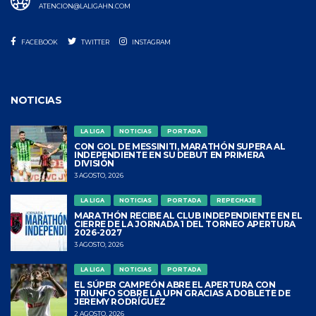
ATENCION@LALIGAHN.COM
FACEBOOK
TWITTER
INSTAGRAM
NOTICIAS
LA LIGA
NOTICIAS
PORTADA
CON GOL DE MESSINITI, MARATHÓN SUPERA AL
INDEPENDIENTE EN SU DEBUT EN PRIMERA
DIVISIÓN
3 AGOSTO, 2026
LA LIGA
NOTICIAS
PORTADA
REPECHAJE
MARATHÓN RECIBE AL CLUB INDEPENDIENTE EN EL
CIERRE DE LA JORNADA 1 DEL TORNEO APERTURA
2026-2027
3 AGOSTO, 2026
LA LIGA
NOTICIAS
PORTADA
EL SÚPER CAMPEÓN ABRE EL APERTURA CON
TRIUNFO SOBRE LA UPN GRACIAS A DOBLETE DE
JEREMY RODRÍGUEZ
2 AGOSTO, 2026