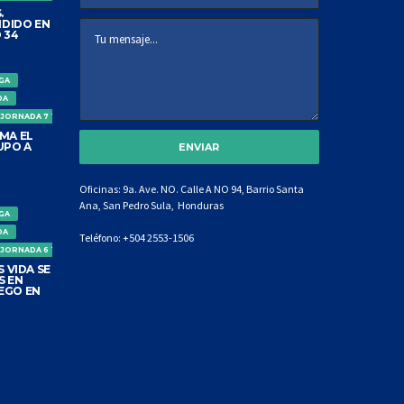
.
DIDO EN
 34
IGA
DA
 JORNADA 7 TORNEO CLAUSURA
MA EL
UPO A
Oficinas: 9a. Ave. NO. Calle A NO 94, Barrio Santa
Ana, San Pedro Sula, Honduras
IGA
DA
Teléfono:
+504 2553-1506
 JORNADA 6 TORNEO CLAUSURA
 VIDA SE
S EN
EGO EN