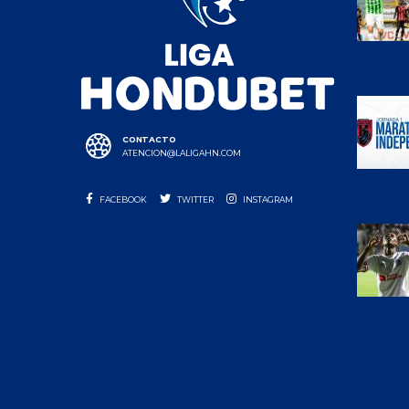
CONTACTO
ATENCION@LALIGAHN.COM
FACEBOOK
TWITTER
INSTAGRAM