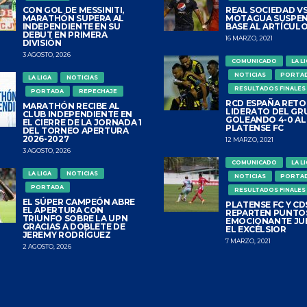
CON GOL DE MESSINITI,
REAL SOCIEDAD VS
MARATHÓN SUPERA AL
MOTAGUA SUSPEN
INDEPENDIENTE EN SU
BASE AL ARTÍCULO
DEBUT EN PRIMERA
16 MARZO, 2021
DIVISIÓN
3 AGOSTO, 2026
COMUNICADO
LA L
NOTICIAS
PORTA
LA LIGA
NOTICIAS
RESULTADOS FINALES
PORTADA
REPECHAJE
RCD ESPAÑA RETO
MARATHÓN RECIBE AL
LIDERATO DEL GR
CLUB INDEPENDIENTE EN
GOLEANDO 4-0 AL
EL CIERRE DE LA JORNADA 1
PLATENSE FC
DEL TORNEO APERTURA
2026-2027
12 MARZO, 2021
3 AGOSTO, 2026
COMUNICADO
LA L
LA LIGA
NOTICIAS
NOTICIAS
PORTA
PORTADA
RESULTADOS FINALES
EL SÚPER CAMPEÓN ABRE
PLATENSE FC Y CDS
EL APERTURA CON
REPARTEN PUNTO
TRIUNFO SOBRE LA UPN
EMOCIONANTE JU
GRACIAS A DOBLETE DE
EL EXCÉLSIOR
JEREMY RODRÍGUEZ
7 MARZO, 2021
2 AGOSTO, 2026