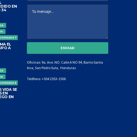
.
DIDO EN
 34
IGA
DA
 JORNADA 7 TORNEO CLAUSURA
MA EL
UPO A
Oficinas: 9a. Ave. NO. Calle A NO 94, Barrio Santa
Ana, San Pedro Sula, Honduras
IGA
DA
Teléfono:
+504 2553-1506
 JORNADA 6 TORNEO CLAUSURA
 VIDA SE
S EN
EGO EN