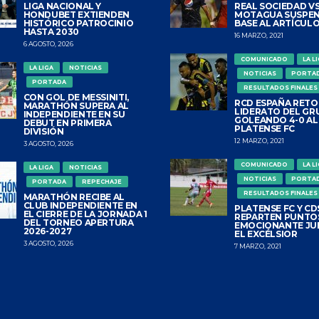
LIGA NACIONAL Y
REAL SOCIEDAD VS
HONDUBET EXTIENDEN
MOTAGUA SUSPEN
HISTÓRICO PATROCINIO
BASE AL ARTÍCULO
HASTA 2030
16 MARZO, 2021
6 AGOSTO, 2026
COMUNICADO
LA L
LA LIGA
NOTICIAS
NOTICIAS
PORTA
PORTADA
RESULTADOS FINALES
CON GOL DE MESSINITI,
RCD ESPAÑA RETO
MARATHÓN SUPERA AL
LIDERATO DEL GR
INDEPENDIENTE EN SU
GOLEANDO 4-0 AL
DEBUT EN PRIMERA
PLATENSE FC
DIVISIÓN
12 MARZO, 2021
3 AGOSTO, 2026
COMUNICADO
LA L
LA LIGA
NOTICIAS
NOTICIAS
PORTA
PORTADA
REPECHAJE
RESULTADOS FINALES
MARATHÓN RECIBE AL
CLUB INDEPENDIENTE EN
PLATENSE FC Y CDS
EL CIERRE DE LA JORNADA 1
REPARTEN PUNTO
DEL TORNEO APERTURA
EMOCIONANTE JU
2026-2027
EL EXCÉLSIOR
3 AGOSTO, 2026
7 MARZO, 2021