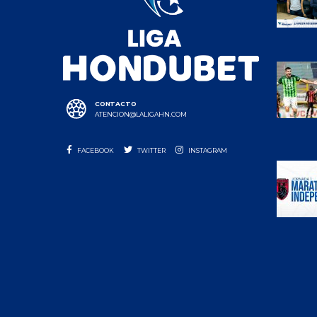
CONTACTO
ATENCION@LALIGAHN.COM
FACEBOOK
TWITTER
INSTAGRAM