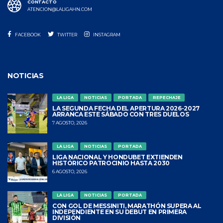
CONTACTO
ATENCION@LALIGAHN.COM
FACEBOOK
TWITTER
INSTAGRAM
NOTICIAS
LA LIGA
NOTICIAS
PORTADA
REPECHAJE
LA SEGUNDA FECHA DEL APERTURA 2026-2027
ARRANCA ESTE SÁBADO CON TRES DUELOS
7 AGOSTO, 2026
LA LIGA
NOTICIAS
PORTADA
LIGA NACIONAL Y HONDUBET EXTIENDEN
HISTÓRICO PATROCINIO HASTA 2030
6 AGOSTO, 2026
LA LIGA
NOTICIAS
PORTADA
CON GOL DE MESSINITI, MARATHÓN SUPERA AL
INDEPENDIENTE EN SU DEBUT EN PRIMERA
DIVISIÓN