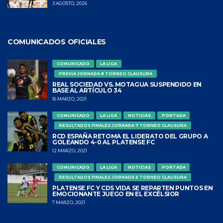
3 AGOSTO, 2026
COMUNICADOS OFICIALES
COMUNICADO
LA LIGA
PREVIA JORNADA 8 TORNEO CLAUSURA
REAL SOCIEDAD VS. MOTAGUA SUSPENDIDO EN
BASE AL ARTÍCULO 34
16 MARZO, 2021
COMUNICADO
LA LIGA
NOTICIAS
PORTADA
RESULTADOS FINALES JORNADA 7 TORNEO CLAUSURA
RCD ESPAÑA RETOMA EL LIDERATO DEL GRUPO A
GOLEANDO 4-0 AL PLATENSE FC
12 MARZO, 2021
COMUNICADO
LA LIGA
NOTICIAS
PORTADA
RESULTADOS FINALES JORNADA 6 TORNEO CLAUSURA
PLATENSE FC Y CDS VIDA SE REPARTEN PUNTOS EN
EMOCIONANTE JUEGO EN EL EXCÉLSIOR
7 MARZO, 2021