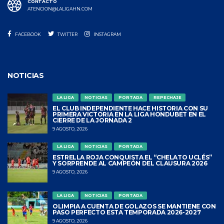
CONTACTO
ATENCION@LALIGAHN.COM
FACEBOOK
TWITTER
INSTAGRAM
NOTICIAS
LA LIGA
NOTICIAS
PORTADA
REPECHAJE
EL CLUB INDEPENDIENTE HACE HISTORIA CON SU
PRIMERA VICTORIA EN LA LIGA HONDUBET EN EL
CIERRE DE LA JORNADA 2
9 AGOSTO, 2026
LA LIGA
NOTICIAS
PORTADA
ESTRELLA ROJA CONQUISTA EL “CHELATO UCLÉS”
Y SORPRENDE AL CAMPEÓN DEL CLAUSURA 2026
9 AGOSTO, 2026
LA LIGA
NOTICIAS
PORTADA
OLIMPIA A CUENTA DE GOLAZOS SE MANTIENE CON
PASO PERFECTO ESTA TEMPORADA 2026-2027
9 AGOSTO, 2026