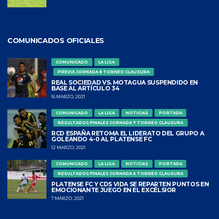
COMUNICADOS OFICIALES
COMUNICADO
LA LIGA
PREVIA JORNADA 8 TORNEO CLAUSURA
REAL SOCIEDAD VS. MOTAGUA SUSPENDIDO EN
BASE AL ARTÍCULO 34
16 MARZO, 2021
COMUNICADO
LA LIGA
NOTICIAS
PORTADA
RESULTADOS FINALES JORNADA 7 TORNEO CLAUSURA
RCD ESPAÑA RETOMA EL LIDERATO DEL GRUPO A
GOLEANDO 4-0 AL PLATENSE FC
12 MARZO, 2021
COMUNICADO
LA LIGA
NOTICIAS
PORTADA
RESULTADOS FINALES JORNADA 6 TORNEO CLAUSURA
PLATENSE FC Y CDS VIDA SE REPARTEN PUNTOS EN
EMOCIONANTE JUEGO EN EL EXCÉLSIOR
7 MARZO, 2021